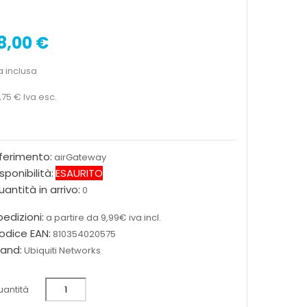
8,00 €
a inclusa
,75 €
Iva esc.
iferimento:
airGateway
sponibilità:
ESAURITO
antità in arrivo:
0
edizioni:
a partire da 9,99€ iva incl.
odice EAN:
810354020575
rand:
Ubiquiti Networks
antità