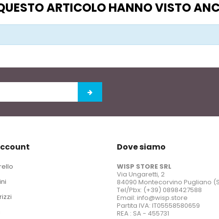
O QUESTO ARTICOLO HANNO VISTO AN
account
Dove siamo
rello
WISP STORE SRL
Via Ungaretti, 2
ini
84090 Montecorvino Pugliano (
Tel/Pbx: (+39) 0898427588
rizzi
Email: info@wisp.store
Partita IVA: IT05558580659
i
REA : SA - 455731