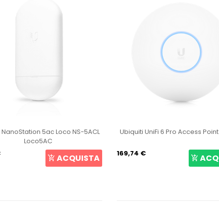
i NanoStation 5ac Loco NS-5ACL
Ubiquiti UniFi 6 Pro Access Poin
Loco5AC
€
169,74 €
ACQUISTA
ACQ