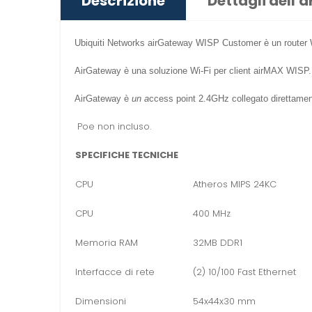
Descrizione
Dettagli dell'a
Ubiquiti Networks
airGateway
WISP Customer è un router Wi
AirGateway
è una soluzione Wi-Fi per client airMAX WISP.
AirGateway
è
un a
ccess point 2.4GHz collegato direttament
Poe non incluso.
SPECIFICHE TECNICHE
CPU
Atheros MIPS 24KC
CPU
400 MHz
Memoria RAM
32MB DDR1
Interfacce di rete
(2) 10/100 Fast Ethernet
Dimensioni
54x44x30 mm