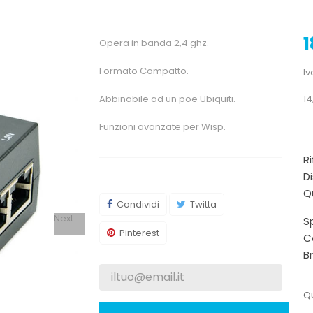
1
Opera in banda 2,4 ghz.
Formato Compatto.
Iv
Abbinabile ad un poe Ubiquiti.
14
Funzioni avanzate per Wisp.
R
Di
Qu
Condividi
Twitta
Next
Sp
Pinterest
C
B
Qu