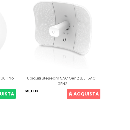
t U6-Pro
Ubiquiti LiteBeam 5AC Gen2 LBE-5AC-
Ubiqui
GEN2
65,11 €
107,27 €
UISTA
ACQUISTA