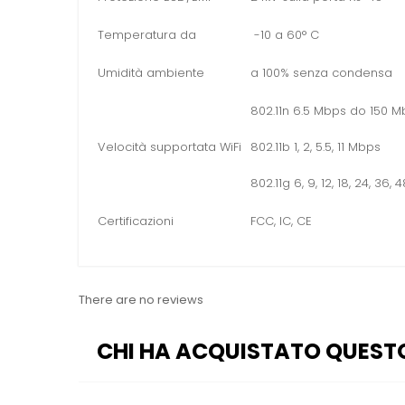
Temperatura da
-10 a 60° C
Umidità ambiente
a 100%
senza condensa
802.11n 6.5 Mbps do 150 
Velocità
supportata
WiFi
802.11b 1, 2, 5.5, 11 Mbps
802.11g 6, 9, 12, 18, 24, 36,
Certificazioni
FCC, IC, CE
There are no reviews
CHI HA ACQUISTATO QUEST