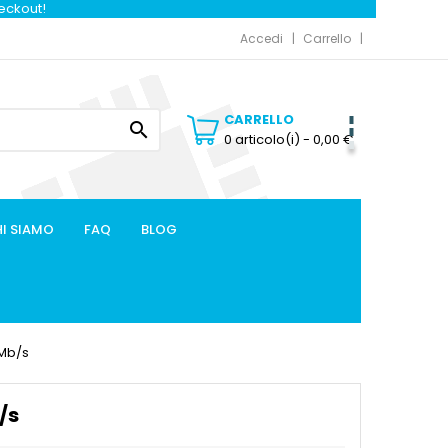
heckout!
Accedi
Carrello
CARRELLO

0 articolo(i)
- 0,00 €
I SIAMO
FAQ
BLOG
0Mb/s
/s