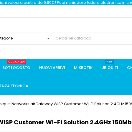
oni veloci a partire da 9,99€! Puoi richiedere fattura elettronica in c
ategorie
CLICCA QUI
NEW
SOTTOCOSTO
NUOVI ARRIVI
MIKROTIK
UBIQUITI
CH
TENZA TECNICA
biquiti Networks airGateway WISP Customer Wi-Fi Solution 2.4GHz 15
WISP Customer Wi-Fi Solution 2.4GHz 150Mb