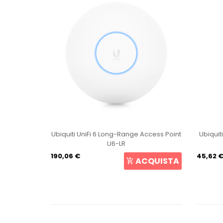
int U6+
Ubiquiti UniFi 6 Long-Range Access Point
Ubiquit
U6-LR
190,06 €
45,62 
CQUISTA
ACQUISTA