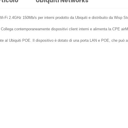
rticolo
Ubiquiti Networks
-Fi 2.4GHz 150Mb/s per interni prodotto da Ubiquiti e distribuito da Wisp St
Collega contemporaneamente dispositivi client interni e alimenta la CPE air
e al Ubiquiti POE. Il dispositivo è dotato di una porta LAN e POE, che può alim