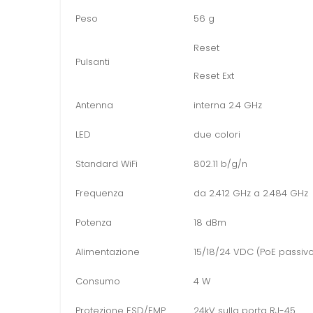
Peso
56 g
Reset
Pulsanti
Reset Ext
Antenna
interna 2.4 GHz
LED
due colori
Standard WiFi
802.11 b/g/n
Frequenza
da 2.412 GHz a 2.484 GHz
Potenza
18 dBm
Alimentazione
15/18/24 VDC (PoE
passiv
Consumo
4 W
Protezione ESD/EMP
24kV
sulla porta
RJ-
45