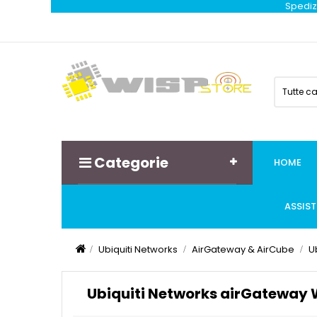
Spedizi
Tutte c
Categorie
HOME
ASSIS
Ubiquiti Networks
AirGateway & AirCube
U
Ubiquiti Networks airGateway 