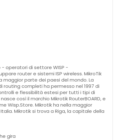
o - operatori di settore WISP -
luppare router e sistemi
ISP wireless
.
MikroTik
la maggior parte dei paesi del mondo. La
di routing completi ha permesso nel 1997 di
trolli e flessibilità estesi per tutti i tipi di
e nasce così il marchio
Mikrotik RouterBOARD,
e
me
Wisp.Store
. Mikrotik ha nella maggior
n
Italia
.
Mikrotik
si trova a Riga, la capitale della
he gira