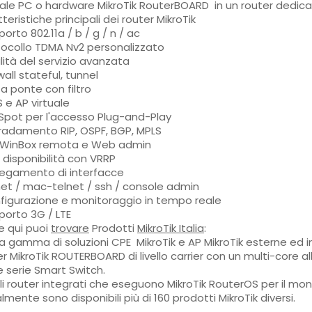
ale PC o hardware
MikroTik RouterBOARD
in un router dedica
teristiche principali dei router
MikroTik
porto 802.11a / b / g / n / ac
tocollo TDMA Nv2 personalizzato
lità del servizio avanzata
ewall stateful, tunnel
 a ponte con filtro
 e AP virtuale
Spot per l'accesso Plug-and-Play
tradamento RIP, OSPF, BGP, MPLS
I WinBox remota e Web admin
a disponibilità con VRRP
legamento di interfacce
net / mac-telnet / ssh / console admin
figurazione e monitoraggio in tempo reale
porto 3G / LTE
 qui puoi
trovare
Prodotti
MikroTik Italia
:
a gamma di soluzioni CPE
MikroTik
e AP
MikroTik
esterne ed i
er
MikroTik ROUTERBOARD
di livello carrier con un multi-core a
 serie Smart Switch.
li router integrati che eseguono
MikroTik
RouterOS per il mon
lmente sono disponibili più di 160 prodotti
MikroTik
diversi.