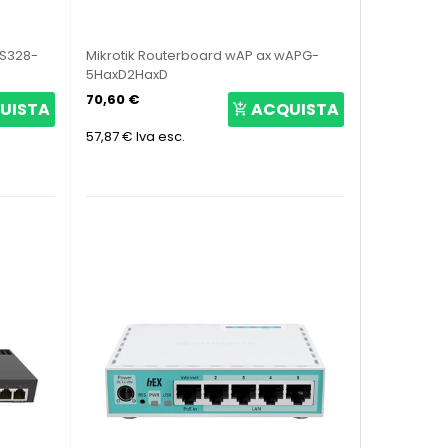
RS328-
Mikrotik Routerboard wAP ax wAPG-
5HaxD2HaxD
70,60 €
UISTA
ACQUISTA
57,87 €
Iva esc.