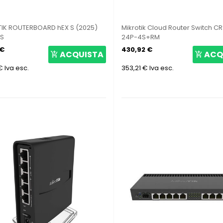
IK ROUTERBOARD hEX S (2025)
Mikrotik Cloud Router Switch C
GS
24P-4S+RM
 €
430,92 €
ACQUISTA
ACQ
€
Iva esc.
353,21 €
Iva esc.