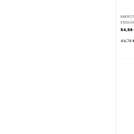
MIKROT
E60iU
54,58
44,74 