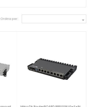
Ordina per:

ckmount
MikroTik RouterBOARD RB5009UG+S+IN