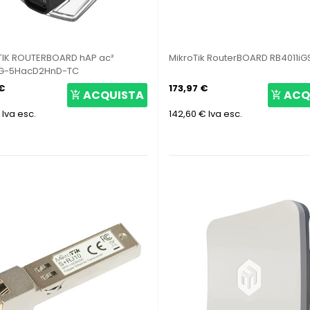
IK ROUTERBOARD hAP ac²
MikroTik RouterBOARD RB4011i
G-5HacD2HnD-TC
€
173,97 €
ACQUISTA
ACQ
Iva esc.
142,60 €
Iva esc.