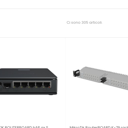
Ci sono 305 articoli.
IK ROUTERBOARD hAP ax S
MikroTik RouterBOARD K-79 ra