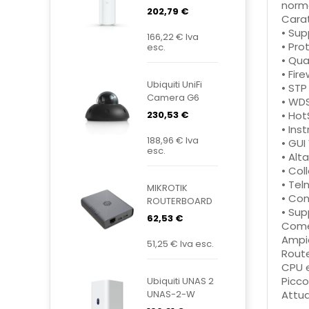
norm
Sector UDB-
202,79 €
Carat
Pro-Sector
• Sup
166,22 €
Iva
• Pro
esc.
• Qua
• Fir
Ubiquiti UniFi
• STP
Camera G6
• WDS
Dome Black
• Hot
230,53 €
UVC-G6-
• Ins
Dome-B
188,96 €
Iva
• GU
esc.
• Alt
• Col
• Tel
MIKROTIK
• Con
ROUTERBOARD
• Sup
KNOT
62,53 €
Come
Embedded
Ampi
LTE4 EC25-
51,25 €
Iva esc.
Rout
EU&KNE
CPU e
Picco
Ubiquiti UNAS 2
Attua
UNAS-2-W