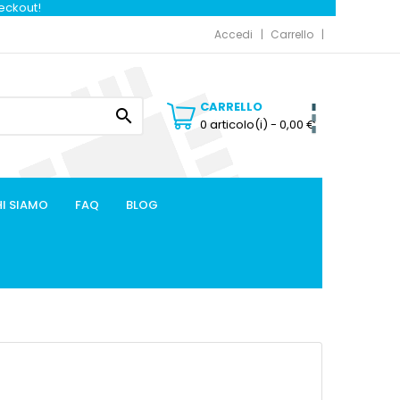
heckout!
Accedi
Carrello
CARRELLO

0 articolo(i)
- 0,00 €
I SIAMO
FAQ
BLOG