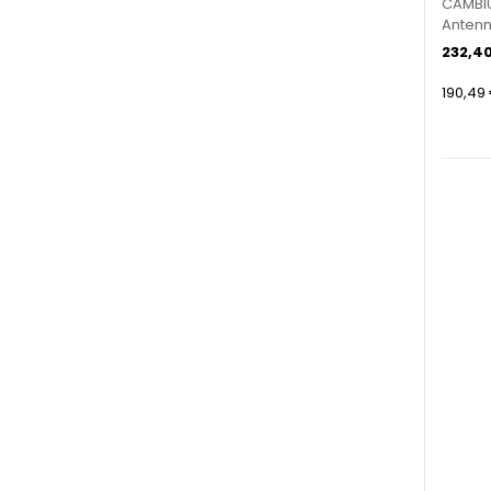
CAMBI
Antenna
C0509
232,4
190,49