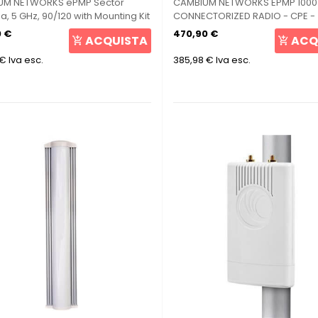
UM NETWORKS ePMP Sector
CAMBIUM NETWORKS EPMP 1000
, 5 GHz, 90/120 with Mounting Kit
CONNECTORIZED RADIO - CPE -
00D021A
Wireless Access Point POE 5Gh
0 €
470,90 €
ACQUISTA
ACQ
 €
Iva esc.
385,98 €
Iva esc.