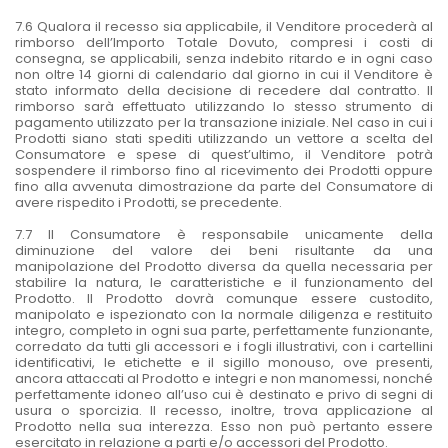
7.6 Qualora il recesso sia applicabile, il Venditore procederà al
rimborso dell’Importo Totale Dovuto, compresi i costi di
consegna, se applicabili, senza indebito ritardo e in ogni caso
non oltre 14 giorni di calendario dal giorno in cui il Venditore è
stato informato della decisione di recedere dal contratto. Il
rimborso sarà effettuato utilizzando lo stesso strumento di
pagamento utilizzato per la transazione iniziale. Nel caso in cui i
Prodotti siano stati spediti utilizzando un vettore a scelta del
Consumatore e spese di quest’ultimo, il Venditore potrà
sospendere il rimborso fino al ricevimento dei Prodotti oppure
fino alla avvenuta dimostrazione da parte del Consumatore di
avere rispedito i Prodotti, se precedente.
7.7 Il Consumatore è responsabile unicamente della
diminuzione del valore dei beni risultante da una
manipolazione del Prodotto diversa da quella necessaria per
stabilire la natura, le caratteristiche e il funzionamento del
Prodotto. Il Prodotto dovrà comunque essere custodito,
manipolato e ispezionato con la normale diligenza e restituito
integro, completo in ogni sua parte, perfettamente funzionante,
corredato da tutti gli accessori e i fogli illustrativi, con i cartellini
identificativi, le etichette e il sigillo monouso, ove presenti,
ancora attaccati al Prodotto e integri e non manomessi, nonché
perfettamente idoneo all’uso cui è destinato e privo di segni di
usura o sporcizia. Il recesso, inoltre, trova applicazione al
Prodotto nella sua interezza. Esso non può pertanto essere
esercitato in relazione a parti e/o accessori del Prodotto.