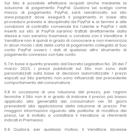
Sul Sito è possibile effettuare acquisti anche mediante la
soluzione di pagamento PayPal. Qualora Lei scelga come
mezzo di pagamento PayPal, sarà reindirizzato sul sito
www.paypal.it dove eseguirà il pagamento in base alla
procedura prevista e disciplinata da PayPal e ai termini e alle
condizioni di contratto convenute tra l’utente e PayPal. I dati
inseriti sul sito di PayPal saranno trattati direttamente dalla
stessa e non saranno trasmessi o condivisi con il Venditore. Il
Venditore non è quindi in grado di conoscere e non memorizza
in alcun modo i dati della carta di pagamento collegata al Suo
conto PayPal ovvero i dati di qualsiasi altro strumento di
pagamento connesso con tale conto.
5.7 In base a quanto previsto dal Decreto Legislativo No. 26 del 7
marzo 2023, i prezzi pubblicati sul Sito non sono stati
personalizzati sulla base di decisioni automatizzate. I prezzi
esposti sul Sito pertanto non sono influenzati dal precedente
comportamento del consumatore.
5.8 In occasione di una riduzione del prezzo, per ragioni
tecniche il Sito non è in grado di indicare il prezzo più basso
applicato alla generalità dei consumatori nei 30 giorni
precedenti alla applicazione della riduzione di prezzo. Per
maggiori informazioni riguardo alle politiche di modifica dei
prezzi, Lei è invitato a contattare il Venditore ai riferimenti
indicati in Premessa.
5.9 Qualora, per qualsiasi motivo, il Venditore dovesse