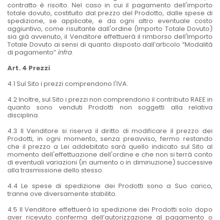
contratto è risolto. Nel caso in cui il pagamento dell'importo
totale dovuto, costituito dal prezzo del Prodotto, dalle spese di
spedizione, se applicate, e da ogni altro eventuale costo
aggiuntivo, come risultante dall'ordine (Importo Totale Dovuto)
sia già avvenuto, il Venditore effettuerà il rimborso dell'Importo
Totale Dovuto ai sensi di quanto disposto dall’articolo “Modalità
di pagamento”
infra
.
Art. 4 Prezzi
4.1 Sul Sito i prezzi comprendono l'IVA.
4.2 Inoltre, sul Sito i prezzi non comprendono il contributo RAEE in
quanto sono venduti Prodotti non soggetti alla relativa
disciplina.
4.3 Il Venditore si riserva il diritto di modificare il prezzo dei
Prodotti, in ogni momento, senza preavviso, fermo restando
che il prezzo a Lei addebitato sarà quello indicato sul Sito al
momento dell'effettuazione dell'ordine e che non si terrà conto
di eventuali variazioni (in aumento o in diminuzione) successive
alla trasmissione dello stesso.
4.4 Le spese di spedizione dei Prodotti sono a Suo carico,
tranne ove diversamente stabilito.
4.5 Il Venditore effettuerà la spedizione dei Prodotti solo dopo
aver ricevuto conferma dell’autorizzazione al pagamento o