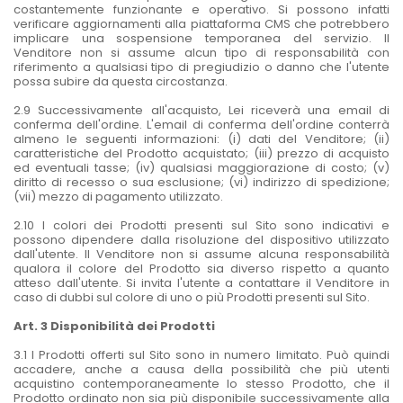
costantemente funzionante e operativo. Si possono infatti
verificare aggiornamenti alla piattaforma CMS che potrebbero
implicare una sospensione temporanea del servizio. Il
Venditore non si assume alcun tipo di responsabilità con
riferimento a qualsiasi tipo di pregiudizio o danno che l'utente
possa subire da questa circostanza.
2.9 Successivamente all'acquisto, Lei riceverà una email di
conferma dell'ordine. L'email di conferma dell'ordine conterrà
almeno le seguenti informazioni: (i) dati del Venditore; (ii)
caratteristiche del Prodotto acquistato; (iii) prezzo di acquisto
ed eventuali tasse; (iv) qualsiasi maggiorazione di costo; (v)
diritto di recesso o sua esclusione; (vi) indirizzo di spedizione;
(vii) mezzo di pagamento utilizzato.
2.10 I colori dei Prodotti presenti sul Sito sono indicativi e
possono dipendere dalla risoluzione del dispositivo utilizzato
dall'utente. Il Venditore non si assume alcuna responsabilità
qualora il colore del Prodotto sia diverso rispetto a quanto
atteso dall'utente. Si invita l'utente a contattare il Venditore in
caso di dubbi sul colore di uno o più Prodotti presenti sul Sito.
Art. 3 Disponibilità dei Prodotti
3.1 I Prodotti offerti sul Sito sono in numero limitato. Può quindi
accadere, anche a causa della possibilità che più utenti
acquistino contemporaneamente lo stesso Prodotto, che il
Prodotto ordinato non sia più disponibile successivamente alla