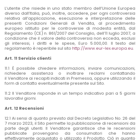
L’utente che risiede in uno stato membro dell’Unione Europea
diverso dall’Italia, può, inoltre, accedere, per ogni controversia
relativa all’applicazione, esecuzione e interpretazione delle
presenti Condizioni Generali di Vendita, al procedimento
europeo istituito per le controversie di modesta entità, dal
Regolamento (CE) n. 861/2007 del Consiglio, dell’11 luglio 2007, a
condizione che il valore della controversia non ecceda, esclusi
gli interessi, i diritti e le spese, Euro 5.000,00. Il testo del
regolamento è reperibile sul sito
http://www.eur-lex.europa.eu
.
Art. 11 Servizio clienti
11.1 È possibile chiedere informazioni, inviare comunicazioni,
richiedere assistenza o inoltrare reclami contattando
il Venditore ai recapiti indicati in Premessa, oppure utilizzando il
form di contatto eventualmente presente sul Sito.
11.2 Il Venditore risponde in un tempo indicativo pari a 5 giorni
lavorativi giorni.
Art. 12 Recensioni
12.1 Ai sensi di quanto previsto dal Decreto Legislativo No. 26 del
7 marzo 2023, il Sito permette la pubblicazione di recensioni da
parte degli utenti. Il Venditore garantisce che le recensioni
pubblicate provengano da consumatori che hanno
effettivamente acquistato o utilizzato il Prodotto. Ciò in quanto