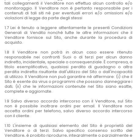
tali collegamenti il Venditore non effettua alcun controllo e/o
monitoraggio. Il Venditore non è pertanto responsabile per i
contenuti di tali siti né per eventuali errori e/o omissioni e/o
violazioni di legge da parte degli stessi
1.7 Lei è tenuto a leggere attentamente le presenti Condizioni
Generali di Vendita nonché tutte le altre informazioni che il
Venditore fornisce sul Sito, anche durante la procedura di
acquisto.
1.8 Il Venditore non potrà in alcun caso essere ritenuto
responsabile nei confronti Suoi o di terzi per alcun danno
indiretto, incidentale, speciale o consequenziale. È compresa, a
titolo esemplificativo, qualsiasi perdita di guadagno o altra
perdita indiretta risultante dall'utilizzo del Sito o dall'incapacità
di utilizzo. Il Venditore non può garantire né affermare: (i) che il
Sito è esente da virus o programmi che possano danneggiare i
dati; (ii) che le informazioni contenute nel Sito siano esatte,
complete e aggiornate.
1.9 Salvo diverso accordo intercorso con il Venditore, sul Sito
non è possibile inoltrare ordini per email. Il Venditore non
accetta ordini per telefono, salvo diverso accordo intercorso
con il cliente.
1.10 L'insieme di qualsiasi elemento del Sito è proprietà del
Venditore o di terzi. Salvo specifico consenso scritto del
Venditore, è proibito riprodurre, integralmente o parzialmente e