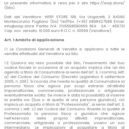
La presente informativa è resa per il sito https://wisp.store/
(Sito).
Dati del Venditore: WISP STORE SRL Via Ungaretti, 2 84090
Montecorvino Pugliano (Sa) Tel/Pbx: (+39) 0898427588 Email:
info@wisp.store Partita IVA: IT05558580659 REA : SA - 455731
Cap. soc. versato: 10.000 euro R.O.C. n. 30559 (Venditore).
Art. 1 Ambito di applicazione
1.1 Le Condizioni Generali di Vendita si applicano a tutte le
vendite effettuate dal Venditore sul Sito.
1.2 Qualora sia reso possibile dal Sito, l'inserimento del Suo
codice fiscale in occasione di un acquisto implica che Lei sta
agendo a titolo di Consumatore ai sensi dell’art. 3, I comma, lett.
a) del Codice del Consumo (Decreto Legislativo 6 settembre
2005, n. 206). Si ricorda che riveste la qualità di Consumatore la
persona fisica che agisce per scopi estranei all’attività
imprenditoriale, commerciale, professionale o artigianale
eventualmente svolta. Se invece è data la possibilità di inserire
la partita iva (Sua o di quella di una persona giuridica), ciò
implica un acquisto a titolo di "Professionista", ai sensi dell'art. 3,
comma I, lett. c) del Codice del Consumo. Riveste la qualità di
Professionista la persona fisica o giuridica che agisce
nell’esercizio della propria attività imprenditoriale,
commerciale, artigianale o professionale, ovvero un suo
intermediario. Le implicazioni di acquistare a titolo di