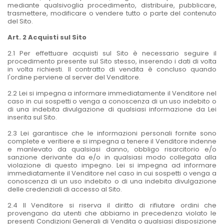
mediante qualsivoglia procedimento, distribuire, pubblicare,
trasmettere, modificare o vendere tutto o parte del contenuto
del Sito.
Art. 2 Acquisti sul Sito
2.1 Per effettuare acquisti sul Sito è necessario seguire il
procedimento presente sul Sito stesso, inserendo i dati di volta
in volta richiesti. Il contratto di vendita è concluso quando
l'ordine perviene al server del Venditore.
2.2 Lei si impegna a informare immediatamente il Venditore nel
caso in cui sospetti o venga a conoscenza di un uso indebito o
di una indebita divulgazione di qualsiasi informazione da Lei
inserita sul Sito.
2.3 Lei garantisce che le informazioni personali fornite sono
complete e veritiere e si impegna a tenere il Venditore indenne
e manlevato da qualsiasi danno, obbligo risarcitorio e/o
sanzione derivante da e/o in qualsiasi modo collegata alla
violazione di questo impegno. Lei si impegna ad informare
immediatamente il Venditore nel caso in cui sospetti o venga a
conoscenza di un uso indebito o di una indebita divulgazione
delle credenziali di accesso al Sito.
2.4 Il Venditore si riserva il diritto di rifiutare ordini che
provengano da utenti che abbiamo in precedenza violato le
presenti Condizioni Generali di Vendita o qualsiasi disposizione