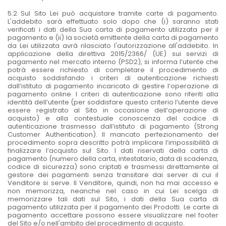
5.2 Sul Sito Lei può acquistare tramite carte di pagamento.
L'addebito sarà effettuato solo dopo che (i) saranno stati
verificati i dati della Sua carta di pagamento utilizzata per il
pagamento e (ii) la società emittente della carta di pagamento
da Lei utilizzata avrà rilasciato l'autorizzazione all'addebito. In
applicazione della direttiva 2015/2366/ (UE) sui servizi di
pagamento nel mercato interno (PSD2), si informa l’utente che
potrà essere richiesto di completare il procedimento di
acquisto soddisfando i criteri di autenticazione richiesti
dall’istituto di pagamento incaricato di gestire l’operazione di
pagamento online. I criteri di autenticazione sono riferiti alla
identità dell’utente (per soddisfare questo criterio l’utente deve
essere registrato al Sito in occasione dell’operazione di
acquisto) e alla contestuale conoscenza del codice di
autenticazione trasmesso dall’istituto di pagamento (Strong
Customer Authentication). Il mancato perfezionamento del
procedimento sopra descritto potrà implicare l’impossibilità di
finalizzare l’acquisto sul Sito. I dati riservati della carta di
pagamento (numero della carta, intestatario, data di scadenza,
codice di sicurezza) sono criptati e trasmessi direttamente al
gestore dei pagamenti senza transitare dai server di cui il
Venditore si serve. Il Venditore, quindi, non ha mai accesso e
non memorizza, neanche nel caso in cui Lei scelga di
memorizzare tali dati sul Sito, i dati della Sua carta di
pagamento utilizzata per il pagamento dei Prodotti. Le carte di
pagamento accettare possono essere visualizzare nel footer
del Sito e/o nell'ambito del procedimento di acquisto.