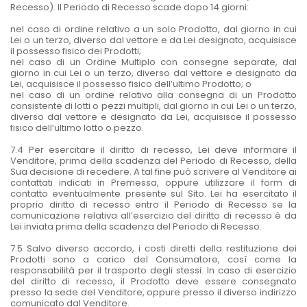
Recesso). Il Periodo di Recesso scade dopo 14 giorni:
nel caso di ordine relativo a un solo Prodotto, dal giorno in cui
Lei o un terzo, diverso dal vettore e da Lei designato, acquisisce
il possesso fisico dei Prodotti;
nel caso di un Ordine Multiplo con consegne separate, dal
giorno in cui Lei o un terzo, diverso dal vettore e designato da
Lei, acquisisce il possesso fisico dell’ultimo Prodotto; o
nel caso di un ordine relativo alla consegna di un Prodotto
consistente di lotti o pezzi multipli, dal giorno in cui Lei o un terzo,
diverso dal vettore e designato da Lei, acquisisce il possesso
fisico dell’ultimo lotto o pezzo.
7.4 Per esercitare il diritto di recesso, Lei deve informare il
Venditore, prima della scadenza del Periodo di Recesso, della
Sua decisione di recedere. A tal fine può scrivere al Venditore ai
contattati indicati in Premessa, oppure utilizzare il form di
contatto eventualmente presente sul Sito. Lei ha esercitato il
proprio diritto di recesso entro il Periodo di Recesso se la
comunicazione relativa all’esercizio del diritto di recesso è da
Lei inviata prima della scadenza del Periodo di Recesso.
7.5 Salvo diverso accordo, i costi diretti della restituzione dei
Prodotti sono a carico del Consumatore, così come la
responsabilità per il trasporto degli stessi. In caso di esercizio
del diritto di recesso, il Prodotto deve essere consegnato
presso la sede del Venditore, oppure presso il diverso indirizzo
comunicato dal Venditore.