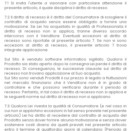
7.1 Si invita l'utente a visionare con particolare attenzione il
presente articolo, il quale disciplina il diritto di recesso.
7.2 Il diritto di recesso è il diritto del Consumatore di sciogliere il
contratto di acquisto senza essere obbligato a fornire una
motivazione. Se Lei ha acquistato in qualità di Professionista il
diritto di recesso non si applica, tranne diverso accordo
intercorso con il Venditore. Eventuali eccezioni al diritto di
recesso sono riportate al presente articolo 7. Se non vi sono
eccezioni al diritto di recesso, il presente articolo 7 trova
integrale applicazione.
Sul Sito è venduto software informatico sigillato. Qualora il
Prodotto sia stato aperto dopo la consegna Lei perde il diritto di
recesso. Di conseguenza, le successive clausole sul diritto di
recesso non trovano applicazione al Suo acquisto.
Sul Sito sono venduti Prodotti il cui prezzo è legato a fluttuazioni
nel mercato finanziario che il Venditore non è in grado di
controllare e che possono verificarsi durante il periodo di
recesso. Pertanto, in tal caso il diritto di recesso non si applica e
le seguenti norme sul diritto di recesso non si applicano.
7.3 Qualora Lei rivesta la qualità di Consumatore (e nel caso in
cui non si applichino eccezioni in tal senso previste nel presente
articolo) Lei ha diritto di recedere dal contratto di acquisto del
Prodotto senza dover fornire alcuna motivazione e senza dover
sostenere costi diversi da quelli previsti nel presente articolo
entro il termine di quattordici giorni di calendario (Periodo di