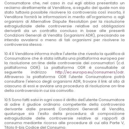
Consumatore che, nel caso in cui egli abbia presentato un
reclamo direttamente al Venditore, a seguito del quale non sia
stato tuttavia possibile risolvere la controversia così insorta, il
Venditore fornirà le informazioni in merito all'organismo o agli
organismi di Alternative Dispute Resolution per la risoluzione
extragiudiziale delle controversie relative ad obbligazioni
derivanti da un contratto concluso in base alle presenti
Condizioni Generali di Vendita (organismi ADR), precisando se
intenda avvalersi o meno di tali organismi per risolvere la
controversia stessa.
10.4 Il Venditore informa inoltre l'utente che rivesta la qualifica di
Consumatore che è stata istituita una piattaforma europea per
la risoluzione on-line delle controversie dei consumatori (c.d.
piattaforma ODR). La piattaforma ODR è consultabile al
seguente indirizzo
http://ec.europa.eu/consumers/odr
.
Attraverso la piattaforma ODR l'utente Consumatore potrà
consultare l'elenco degli organismi ADR, trovare il link al sito di
ciascuno di essi e avviare una procedura di risoluzione on-line
della controversia in cui sia coinvolto.
10.5 Sono fatti salvi in ogni caso il diritto dell'utente Consumatore
di adire il giudice ordinario competente della controversia
derivante dalle presenti Condizioni Generali di Vendita,
qualunque sia l'esito della procedura di composizione
extragiudiziale delle controversie relative ai rapporti di
consumo mediante ricorso alle procedure di cui alla Parte V,
Titolo II-bis Codice del Consumo.