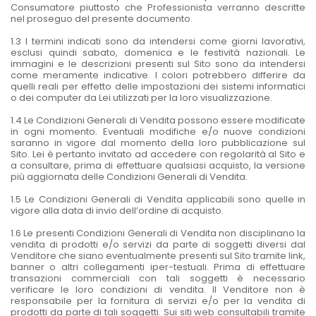
Consumatore piuttosto che Professionista verranno descritte
nel proseguo del presente documento.
1.3 I termini indicati sono da intendersi come giorni lavorativi,
esclusi quindi sabato, domenica e le festività nazionali. Le
immagini e le descrizioni presenti sul Sito sono da intendersi
come meramente indicative. I colori potrebbero differire da
quelli reali per effetto delle impostazioni dei sistemi informatici
o dei computer da Lei utilizzati per la loro visualizzazione.
1.4 Le Condizioni Generali di Vendita possono essere modificate
in ogni momento. Eventuali modifiche e/o nuove condizioni
saranno in vigore dal momento della loro pubblicazione sul
Sito. Lei è pertanto invitato ad accedere con regolarità al Sito e
a consultare, prima di effettuare qualsiasi acquisto, la versione
più aggiornata delle Condizioni Generali di Vendita.
1.5 Le Condizioni Generali di Vendita applicabili sono quelle in
vigore alla data di invio dell’ordine di acquisto.
1.6 Le presenti Condizioni Generali di Vendita non disciplinano la
vendita di prodotti e/o servizi da parte di soggetti diversi dal
Venditore che siano eventualmente presenti sul Sito tramite link,
banner o altri collegamenti iper-testuali. Prima di effettuare
transazioni commerciali con tali soggetti è necessario
verificare le loro condizioni di vendita. Il Venditore non è
responsabile per la fornitura di servizi e/o per la vendita di
prodotti da parte di tali soggetti. Sui siti web consultabili tramite