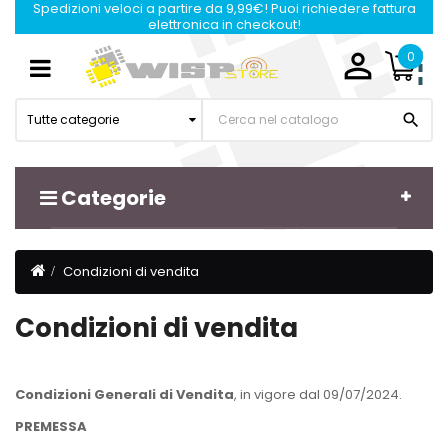
Spedizioni veloci a partire da 9,99€! Puoi richiedere fattura
elettronica in checkout!

0
Navigazione
☰
Toggle

Tutte categorie
Categorie
Condizioni di vendita
Condizioni di vendita
Condizioni Generali di Vendita
, in vigore dal 09/07/2024.
PREMESSA