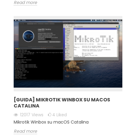
Read more
[GUIDA] MIKROTIK WINBOX SU MACOS
CATALINA
12017
Views
4
Liked
Mikrotik Winbox su macOS Catalina
Read more