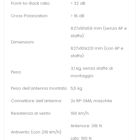
Front-to-Back ratio
> 32 dB
Cross Polarization
> 18 dB
827x161x59 mm (senza AP e
staffa)
Dimensioni
827x161x231 mm (con AP e
staffa)
3,1 kg, senza staffe di
Peso
montaggio
Peso dell'antenna montata
5,5 kg
Connettore dell'antenna
2x RP-SMA, maschile
Resistenza al vento
190 km/h
Anteriore: 318 N
Antivento (con 216 km/h)
Lato: 160 N