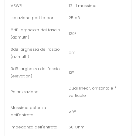
VSWR
1,7 : 1 massimo
Isolazione port to port
25 dB
6dB larghezza del fascio
120°
(azimuth)
3dB larghezza del fascio
90°
(azimuth)
3dB larghezza del fascio
12°
(elevation)
Dual linear, orrizontale /
Polarizzazione
verticale
Massima potenza
5 W
dell'entrata
Impedanza dell'entrata
50 Ohm