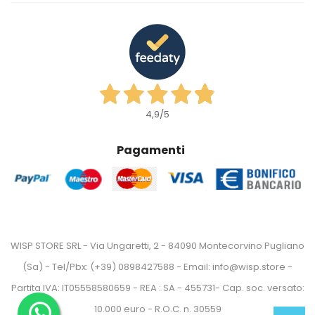
4,9
/5
Pagamenti
WISP STORE SRL - Via Ungaretti, 2 - 84090 Montecorvino Pugliano
(Sa) - Tel/Pbx: (+39) 0898427588 - Email: info@wisp.store -
Partita IVA: IT05558580659 - REA : SA - 455731- Cap. soc. versato:
10.000 euro - R.O.C. n. 30559