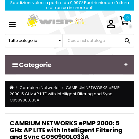
Spedizioni veloci a partire da 9,99€! Puoi richiedere fattura
elettronica in checkout!
0

Navigazione
☰
Toggle

Tutte categorie
Categorie
Cambium Networks
CAMBIUM NETWORKS ePMP
2000: 5 GHz AP LITE with Intelligent Filtering and Sync
C050900L033A
CAMBIUM NETWORKS ePMP 2000: 5
GHz AP LITE with Intelligent Filtering
and Sync C050900L033A