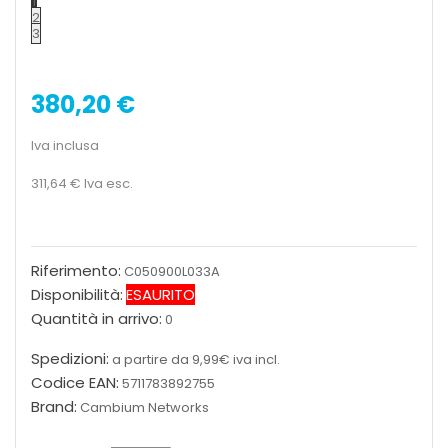
1
2
3
380,20 €
Iva inclusa
311,64 €
Iva esc.
Riferimento:
C050900L033A
Disponibilità:
ESAURITO
Quantità in arrivo:
0
Spedizioni:
a partire da 9,99€ iva incl.
Codice EAN:
5711783892755
Brand:
Cambium Networks