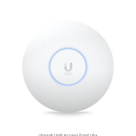
Ubiquiti UniFi Access Point U6+