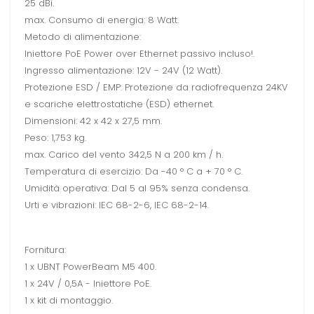
25 dBi.
max. Consumo di energia: 8 Watt.
Metodo di alimentazione:
Iniettore PoE Power over Ethernet passivo incluso!.
Ingresso alimentazione: 12V - 24V (12 Watt).
Protezione ESD / EMP: Protezione da radiofrequenza 24KV
e scariche elettrostatiche (ESD) ethernet.
Dimensioni: 42 x 42 x 27,5 mm.
Peso: 1,753 kg.
max. Carico del vento 342,5 N a 200 km / h.
Temperatura di esercizio: Da -40 ° C a + 70 ° C.
Umidità operativa: Dal 5 al 95% senza condensa.
Urti e vibrazioni: IEC 68-2-6, IEC 68-2-14.
Fornitura:
1 x UBNT PowerBeam M5 400.
1 x 24V / 0,5A - Iniettore PoE.
1 x kit di montaggio.