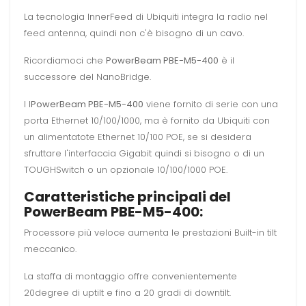
La tecnologia InnerFeed di Ubiquiti integra la radio nel
feed antenna, quindi non c'è bisogno di un cavo.
R
icordiamoci che
PowerBeam PBE-M5-400
è il
successore del NanoBridge.
I l
PowerBeam PBE-M5-400
viene fornito di serie con una
porta Ethernet 10/100/1000, ma è fornito da Ubiquiti con
un alimentatote Ethernet 10/100 POE, se si desidera
sfruttare l'interfaccia Gigabit quindi si bisogno o di un
TOUGHSwitch o un opzionale 10/100/1000 POE.
Caratteristiche principali del
PowerBeam PBE-M5-400
:
Processore più veloce aumenta le prestazioni Built-in tilt
meccanico.
La staffa di montaggio offre convenientemente
20degree di uptilt e fino a 20 gradi di downtilt.