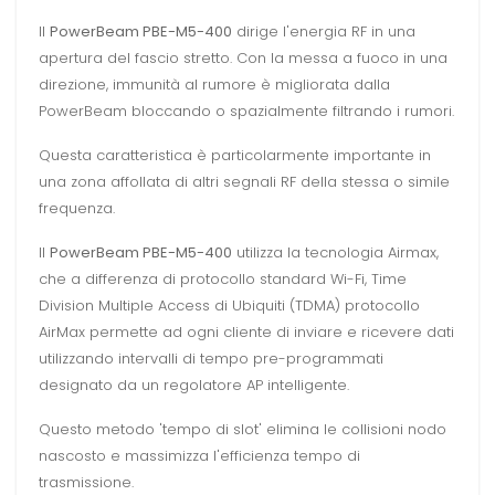
Il
PowerBeam PBE-M5-400
dirige l'energia RF in una
apertura del fascio stretto. Con la messa a fuoco in una
direzione, immunità al rumore è migliorata dalla
PowerBeam bloccando o spazialmente filtrando i rumori.
Questa caratteristica è particolarmente importante in
una zona affollata di altri segnali RF della stessa o simile
frequenza.
Il
PowerBeam PBE-M5-400
utilizza la tecnologia Airmax,
che a differenza di protocollo standard Wi-Fi, Time
Division Multiple Access di Ubiquiti (TDMA) protocollo
AirMax permette ad ogni cliente di inviare e ricevere dati
utilizzando intervalli di tempo pre-programmati
designato da un regolatore AP intelligente.
Questo metodo 'tempo di slot' elimina le collisioni nodo
nascosto e massimizza l'efficienza tempo di
trasmissione.