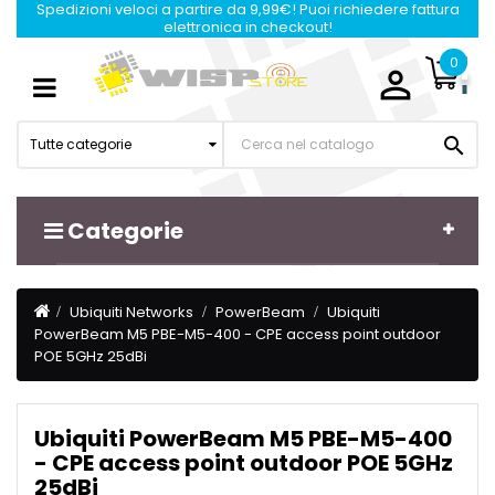
Spedizioni veloci a partire da 9,99€! Puoi richiedere fattura
elettronica in checkout!
0

Navigazione
☰
Toggle

Tutte categorie
Categorie
Ubiquiti Networks
PowerBeam
Ubiquiti
PowerBeam M5 PBE-M5-400 - CPE access point outdoor
POE 5GHz 25dBi
Ubiquiti PowerBeam M5 PBE-M5-400
- CPE access point outdoor POE 5GHz
25dBi