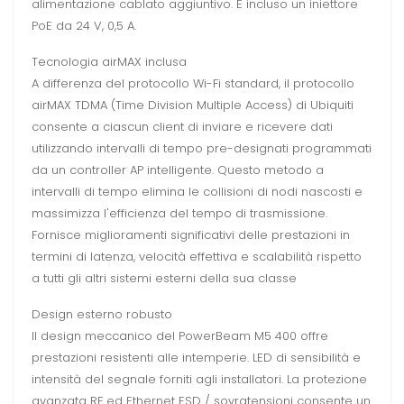
alimentazione cablato aggiuntivo. È incluso un iniettore
PoE da 24 V, 0,5 A.
Tecnologia airMAX inclusa
A differenza del protocollo Wi-Fi standard, il protocollo
airMAX TDMA (Time Division Multiple Access) di Ubiquiti
consente a ciascun client di inviare e ricevere dati
utilizzando intervalli di tempo pre-designati programmati
da un controller AP intelligente. Questo metodo a
intervalli di tempo elimina le collisioni di nodi nascosti e
massimizza l'efficienza del tempo di trasmissione.
Fornisce miglioramenti significativi delle prestazioni in
termini di latenza, velocità effettiva e scalabilità rispetto
a tutti gli altri sistemi esterni della sua classe
Design esterno robusto
Il design meccanico del PowerBeam M5 400 offre
prestazioni resistenti alle intemperie. LED di sensibilità e
intensità del segnale forniti agli installatori. La protezione
avanzata RF ed Ethernet ESD / sovratensioni consente un