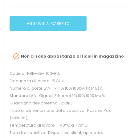
AGGIUNGI AL CARRELLO

Non ci sono abbastanza articoli in magazzino
Codice : PBE-M5-400-EU;
Frequenza di lavoro : 5 GHz;
Numero di porte LAN : 1x [10/100/1000M (RJ45)];
Standard LAN : Gigabit Ethernet 10/100/1000 Mb/s;
Guadagno dell'antenna : 25dBi;
Il tipo di alimentazione del dispositivo : Passive PoE
(incluso);
Temperatura di lavoro : -40°C a +70°C;
Tipo di dispositivo : Dispositivo client, ap mode;