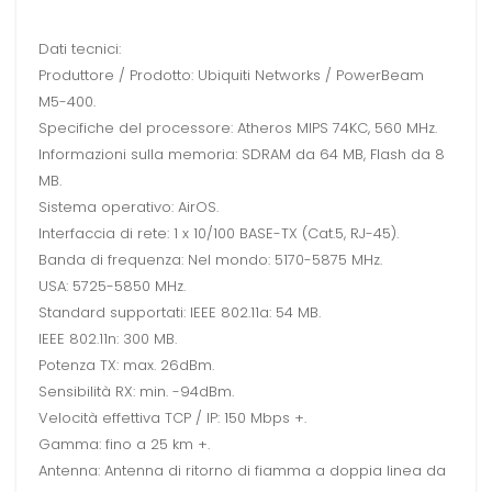
Dati tecnici:
Produttore / Prodotto: Ubiquiti Networks / PowerBeam
M5-400.
Specifiche del processore: Atheros MIPS 74KC, 560 MHz.
Informazioni sulla memoria: SDRAM da 64 MB, Flash da 8
MB.
Sistema operativo: AirOS.
Interfaccia di rete: 1 x 10/100 BASE-TX (Cat.5, RJ-45).
Banda di frequenza: Nel mondo: 5170-5875 MHz.
USA: 5725-5850 MHz.
Standard supportati: IEEE 802.11a: 54 MB.
IEEE 802.11n: 300 MB.
Potenza TX: max. 26dBm.
Sensibilità RX: min. -94dBm.
Velocità effettiva TCP / IP: 150 Mbps +.
Gamma: fino a 25 km +.
Antenna: Antenna di ritorno di fiamma a doppia linea da