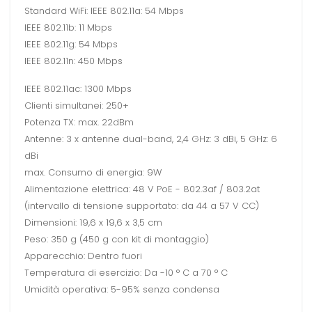
Standard WiFi: IEEE 802.11a: 54 Mbps
IEEE 802.11b: 11 Mbps
IEEE 802.11g: 54 Mbps
IEEE 802.11n: 450 Mbps
IEEE 802.11ac: 1300 Mbps
Clienti simultanei: 250+
Potenza TX: max. 22dBm
Antenne: 3 x antenne dual-band, 2,4 GHz: 3 dBi, 5 GHz: 6
dBi
max. Consumo di energia: 9W
Alimentazione elettrica: 48 V PoE - 802.3af / 803.2at
(intervallo di tensione supportato: da 44 a 57 V CC)
Dimensioni: 19,6 x 19,6 x 3,5 cm
Peso: 350 g (450 g con kit di montaggio)
Apparecchio: Dentro fuori
Temperatura di esercizio: Da -10 ° C a 70 ° C
Umidità operativa: 5-95% senza condensa