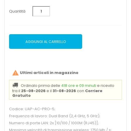
Quantità
AGGIUNGI AL CARRELLO

Ultimi articoli in magazzino
Ordinalo prima delle
418 ore e 09 minuti
e ricevilo
tra il
25-08-2026
e il
31-08-2026
con
Corriere
Gratuito
Codice: UAP-AC-PRO-5;
Frequenza di lavoro: Dual Band (2,4 GHz, 5 GHz);
Numero di porte LAN: 2x [10/100 / 1000M (RJ45)];
Massima velocità di trasmissione wireless: 1750 Mb / s;