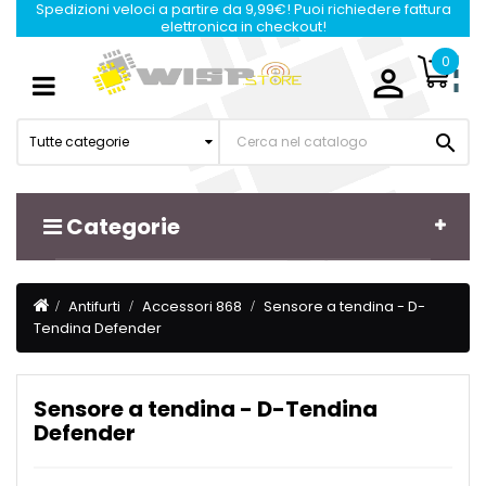
Spedizioni veloci a partire da 9,99€! Puoi richiedere fattura
elettronica in checkout!
0

Navigazione
☰
Toggle

Tutte categorie
Categorie
Antifurti
Accessori 868
Sensore a tendina - D-
Tendina Defender
Sensore a tendina - D-Tendina
Defender