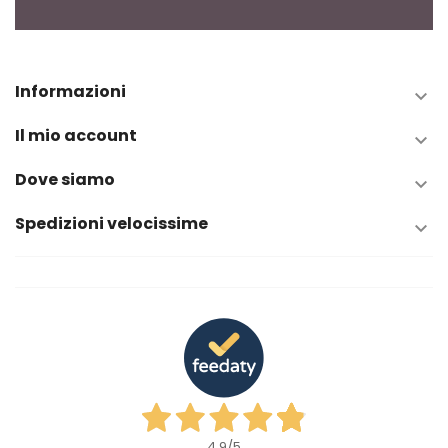
Informazioni

Il mio account

Dove siamo

Spedizioni velocissime

4,9
/5