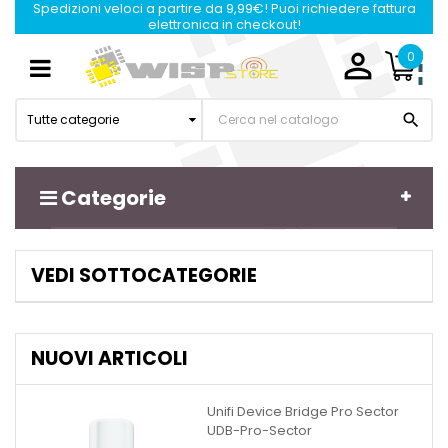
Spedizioni veloci a partire da 9,99€! Puoi richiedere fattura
elettronica in checkout!

0
Navigazione
☰
Toggle

Tutte categorie
Categorie
VEDI SOTTOCATEGORIE
NUOVI ARTICOLI
Unifi Device Bridge Pro Sector
UDB-Pro-Sector