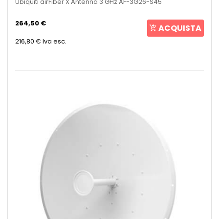
Ubiquiti airFiber X Antenna 3 GHz AF-3G26-S45
264,50 €
ACQUISTA
216,80 €
Iva esc.