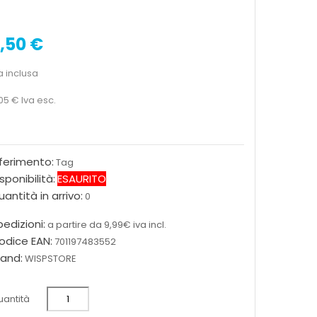
,50 €
a inclusa
05 €
Iva esc.
iferimento:
Tag
sponibilità:
ESAURITO
antità in arrivo:
0
edizioni:
a partire da 9,99€ iva incl.
odice EAN:
701197483552
rand:
WISPSTORE
antità