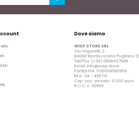
account
Dove siamo
rello
WISP STORE SRL
Via Ungaretti, 2
ini
84090 Montecorvino Pugliano (
Tel/Pbx: (+39) 0898427588
rizzi
Email: info@wisp.store
Partita IVA: IT05558580659
i
REA : SA - 455731
Cap. soc. versato: 10.000 euro
nti
R.O.C. n. 30559