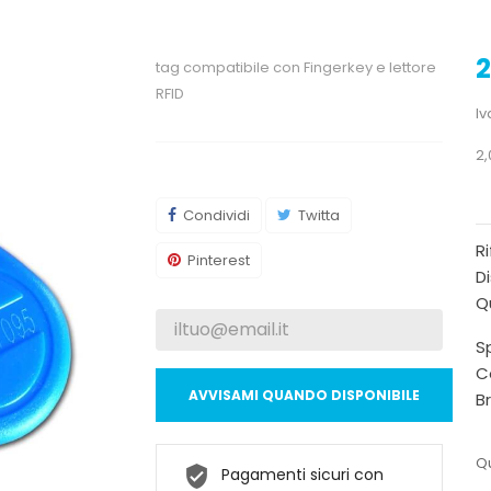
2
tag compatibile con Fingerkey e lettore
RFID
Iv
2,
Condividi
Twitta
R
Pinterest
Di
Qu
Sp
C
AVVISAMI QUANDO DISPONIBILE
B
Qu
Pagamenti sicuri con