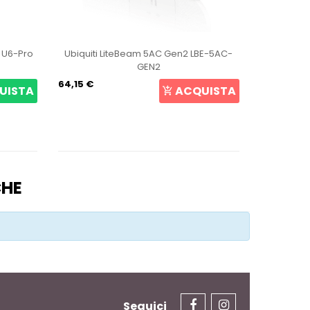
t U6-Pro
Ubiquiti LiteBeam 5AC Gen2 LBE-5AC-
Ubiqui
GEN2
64,15 €
105,69 €
UISTA
ACQUISTA
CHE
Seguici