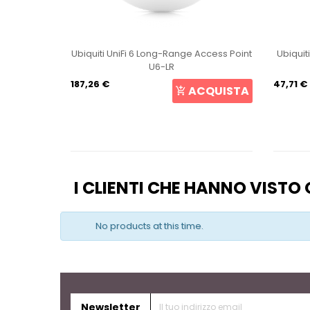
int U6+
Ubiquiti UniFi 6 Long-Range Access Point
Ubiquit
U6-LR
187,26 €
47,71 €
CQUISTA
ACQUISTA
I CLIENTI CHE HANNO VIST
No products at this time.
Newsletter