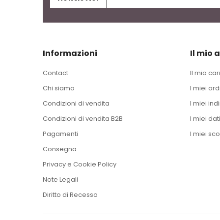
Informazioni
Il mio 
Contact
Il mio car
Chi siamo
I miei ord
Condizioni di vendita
I miei indi
Condizioni di vendita B2B
I miei dat
Pagamenti
I miei sco
Consegna
Privacy e Cookie Policy
Note Legali
Diritto di Recesso