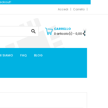
heckout!
Accedi
Carrello
CARRELLO

0 articolo(i)
- 0,00 €
I SIAMO
FAQ
BLOG