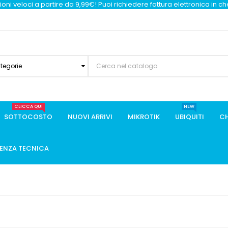
oni veloci a partire da 9,99€! Puoi richiedere fattura elettronica in c
ategorie
CLICCA QUI
NEW
SOTTOCOSTO
NUOVI ARRIVI
MIKROTIK
UBIQUITI
CH
TENZA TECNICA