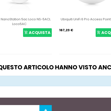
i NanoStation 5ac Loco NS-5ACL
Ubiquiti UniFi 6 Pro Access Poin
Loco5AC
167,23 €
ACQUISTA
ACQ
O QUESTO ARTICOLO HANNO VISTO AN