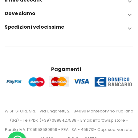

Dove siamo

Spedizioni velocissime

Pagamenti
WISP STORE SRL - Via Ungaretti, 2 - 84090 Montecorvino Pugliano
(Sa) - Tel/Pbx: (+39) 0898427588 - Email: info@wisp.store -
Partita IVA: IT05558580659 - REA : SA - 455731- Cap. soc. versato: