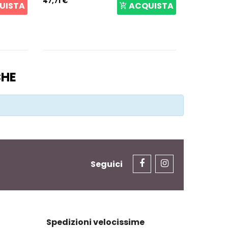
47,71 €
167,23 €
UISTA
ACQUISTA
CHE
Seguici
Spedizioni velocissime