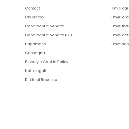
Contact
Il mio car
Chi siamo
I miei ord
Condizioni di vendita
I miei indi
Condizioni di vendita B2B
I miei dat
Pagamenti
I miei sco
Consegna
Privacy e Cookie Policy
Note Legali
Diritto di Recesso