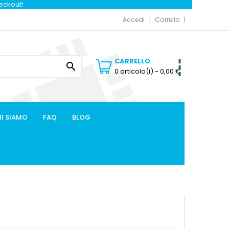
heckout!
Accedi
Carrello
CARRELLO

0 articolo(i)
- 0,00 €
I SIAMO
FAQ
BLOG