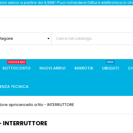
oni veloci a partire da 9,99€! Puoi richiedere fattura elettronica in c
ategorie
CLICCA QUI
NEW
SOTTOCOSTO
NUOVI ARRIVI
MIKROTIK
UBIQUITI
CH
TENZA TECNICA
ttore apricancello a filo - INTERRUTTORE
o - INTERRUTTORE