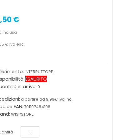
,50 €
a inclusa
05 €
Iva esc.
iferimento:
INTERRUTTORE
sponibilità:
ESAURITO
antità in arrivo:
0
edizioni:
a partire da 9,99€ iva incl.
odice EAN:
701197484108
rand:
WISPSTORE
antità