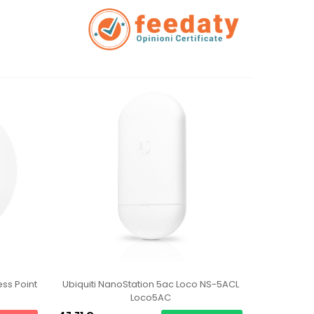
ess Point
Ubiquiti NanoStation 5ac Loco NS-5ACL
Ubiquiti U
Loco5AC