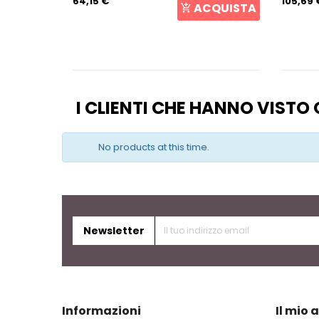
64,15 €
105,69 
CQUISTA
ACQUISTA
I CLIENTI CHE HANNO VIST
No products at this time.
Newsletter
Informazioni
Il mio 