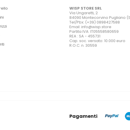
rello
WISP STORE SRL
Via Ungaretti, 2
ini
84090 Montecorvino Pugliano (
Tel/Pbx: (+39) 0898427588
rizzi
Email: info@wisp.store
Partita IVA: IT05558580659
i
REA : SA - 455731
Cap. soc. versato: 10.000 euro
nti
R.O.C. n. 30559
Pagamenti