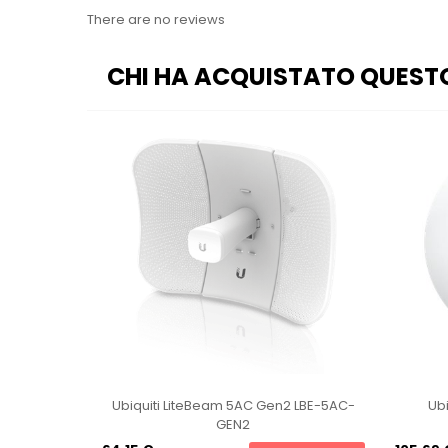
There are no reviews
CHI HA ACQUISTATO QUEST
oint U6-Pro
Ubiquiti LiteBeam 5AC Gen2 LBE-5AC-
Ubi
GEN2