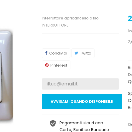
2
Interruttore apricancello a filo -
INTERRUTTORE
Iv
2,
Condividi
Twitta
Pinterest
R
Di
Qu
Sp
C
AVVISAMI QUANDO DISPONIBILE
B
Pagamenti sicuri con
Qu
Carta, Bonifico Bancario