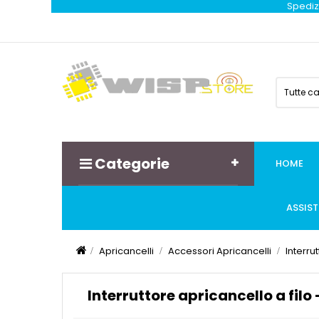
Spedizi
Tutte c
Categorie
HOME
ASSIS
Apricancelli
Accessori Apricancelli
Interru
Interruttore apricancello a fil