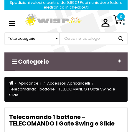
Spedizioni veloci a partire da 9,99€! Puoi richiedere fattura
elettronica in checkout!
0

Navigazione
☰
Toggle

Tutte categorie
Categorie
Apricancelli
Accessori Apricancelli
Telecomando 1 bottone - TELECOMANDO 1 Gate Swing e
Slide
Telecomando 1 bottone -
TELECOMANDO 1 Gate Swing e Slide