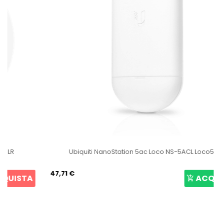
Ubiquiti NanoStation 5ac Loco NS-5ACL Loco5AC
47,71 €
ACQUISTA