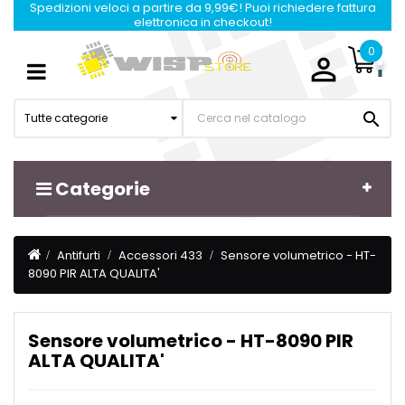
Spedizioni veloci a partire da 9,99€! Puoi richiedere fattura
elettronica in checkout!
0

Navigazione
☰
Toggle

Tutte categorie
Categorie
Antifurti
Accessori 433
Sensore volumetrico - HT-
8090 PIR ALTA QUALITA'
Sensore volumetrico - HT-8090 PIR
ALTA QUALITA'