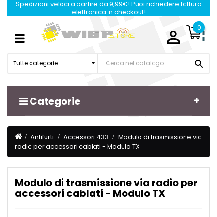
Spedizioni veloci a partire da 9,99€! Puoi richiedere fattura
elettronica in checkout!
0

Navigazione
☰
Toggle

Tutte categorie
Categorie
Antifurti
Accessori 433
Modulo di trasmissione via
radio per accessori cablati - Modulo TX
Modulo di trasmissione via radio per
accessori cablati - Modulo TX