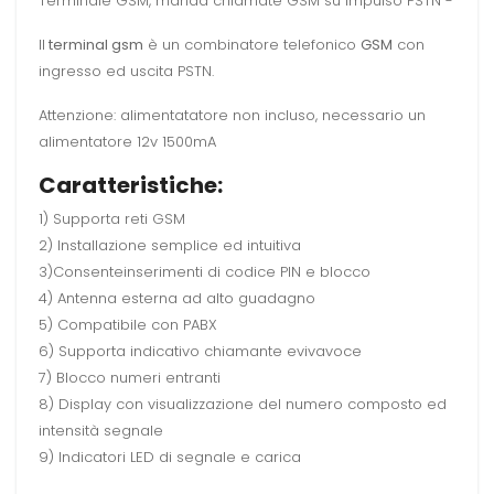
Terminale GSM, manda chiamate GSM su impulso PSTN -
Il
terminal gsm
è un combinatore telefonico
GSM
con
ingresso ed uscita PSTN.
Attenzione: alimentatatore non incluso, necessario un
alimentatore 12v 1500mA
Caratteristiche:
1) Supporta reti GSM
2) Installazione semplice ed intuitiva
3)Consenteinserimenti di codice PIN e blocco
4) Antenna esterna ad alto guadagno
5) Compatibile con PABX
6) Supporta indicativo chiamante evivavoce
7) Blocco numeri entranti
8) Display con visualizzazione del numero composto ed
intensità segnale
9) Indicatori LED di segnale e carica