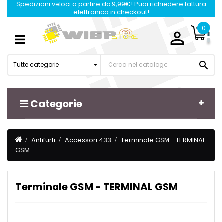
Spedizioni veloci a partire da 9,99€! Puoi richiedere fattura
elettronica in checkout!
0

Navigazione
☰
Toggle

Tutte categorie
Categorie
Antifurti
Accessori 433
Terminale GSM - TERMINAL
GSM
Terminale GSM - TERMINAL GSM