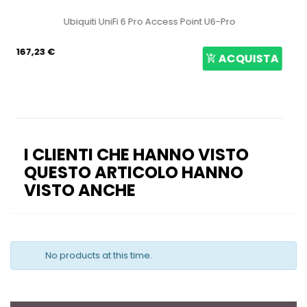
Ubiquiti LiteBeam 5AC Gen2 LBE-5AC-GEN2
64,15 €
STA
ACQUIST
I CLIENTI CHE HANNO VISTO
QUESTO ARTICOLO HANNO
VISTO ANCHE
No products at this time.