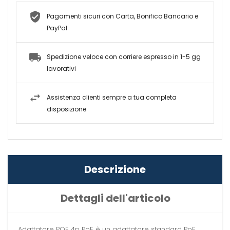
Pagamenti sicuri con Carta, Bonifico Bancario e
PayPal
Spedizione veloce con corriere espresso in 1-5 gg
lavorativi
Assistenza clienti sempre a tua completa
disposizione
Descrizione
Dettagli dell'articolo
Adattatore POE 4p PoE è un adattatore standard PoE