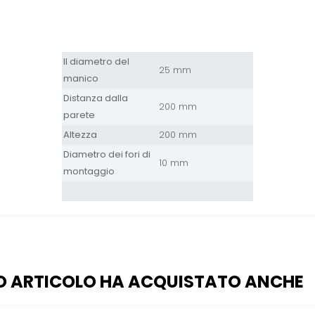
I
l diametro
del
25 mm
manico
Distanza
dalla
200 mm
parete
Altezza
200 mm
Diametro dei
fori di
10 mm
montaggio
O ARTICOLO HA ACQUISTATO ANCHE