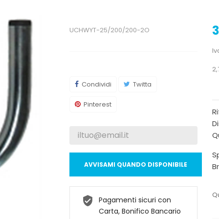
3
UCHWYT-25/200/200-2O
Iv
2,
Condividi
Twitta
Pinterest
R
Di
Qu
Sp
AVVISAMI QUANDO DISPONIBILE
B
Qu
Pagamenti sicuri con
Carta, Bonifico Bancario