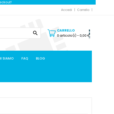
heckout!
Accedi
Carrello
CARRELLO

0 articolo(i)
- 0,00 €
I SIAMO
FAQ
BLOG