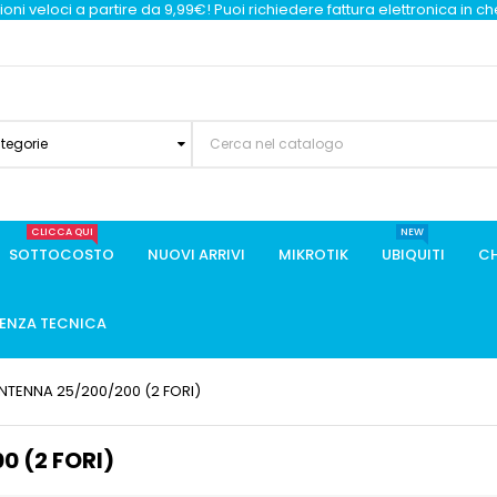
oni veloci a partire da 9,99€! Puoi richiedere fattura elettronica in c
ategorie
CLICCA QUI
NEW
SOTTOCOSTO
NUOVI ARRIVI
MIKROTIK
UBIQUITI
CH
TENZA TECNICA
NTENNA 25/200/200 (2 FORI)
0 (2 FORI)