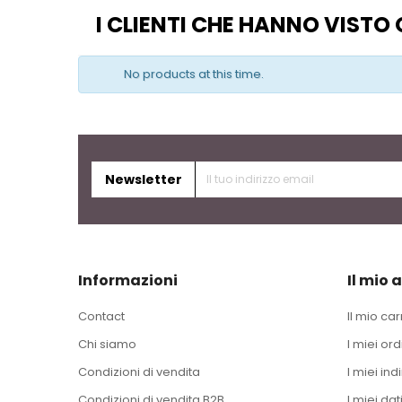
I CLIENTI CHE HANNO VIST
No products at this time.
Newsletter
Informazioni
Il mio 
Contact
Il mio car
Chi siamo
I miei ord
Condizioni di vendita
I miei indi
Condizioni di vendita B2B
I miei dat