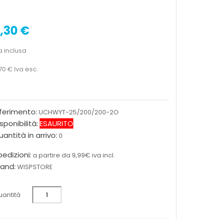
,30 €
a inclusa
70 €
Iva esc.
iferimento:
UCHWYT-25/200/200-2O
sponibilità:
ESAURITO
antità in arrivo:
0
edizioni:
a partire da 9,99€ iva incl.
rand:
WISPSTORE
antità