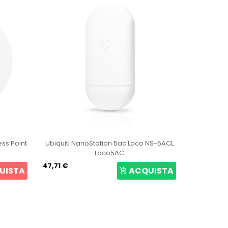
oint
Ubiquiti NanoStation 5ac Loco NS-5ACL
Ubiquiti UniFi 
Loco5AC
47,71 €
167,23 €
TA
ACQUISTA