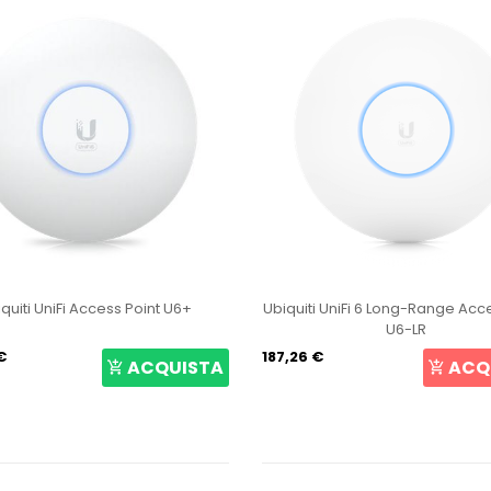
 UniFi Access Point U6+
Ubiquiti UniFi 6 Long-Range Access P
U6-LR
187,26 €
ACQUISTA
ACQUIS