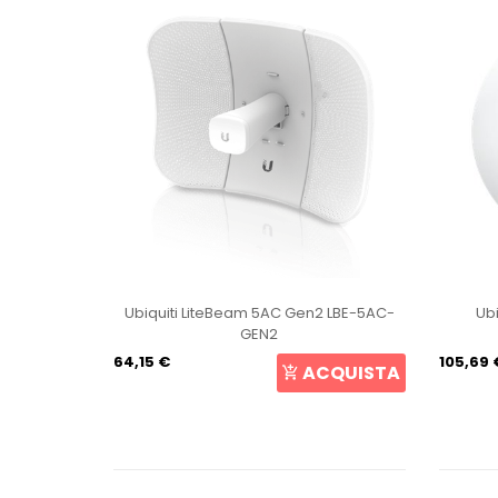
U6-Pro
Ubiquiti LiteBeam 5AC Gen2 LBE-5AC-
Ubiquiti
GEN2
64,15 €
105,69 €
ISTA
ACQUISTA