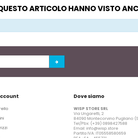
O QUESTO ARTICOLO HANNO VISTO AN
account
Dove siamo
rello
WISP STORE SRL
Via Ungaretti, 2
ini
84090 Montecorvino Pugliano (
Tel/Pbx: (+39) 0898427588
rizzi
Email: info@wisp.store
Partita IVA: IT05558580659
i