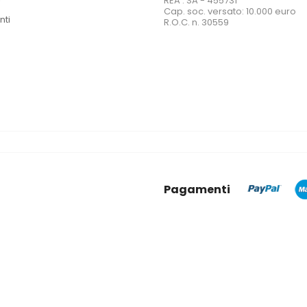
REA : SA - 455731
Cap. soc. versato: 10.000 euro
nti
R.O.C. n. 30559
Pagamenti