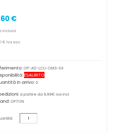
,60 €
a inclusa
31 €
Iva esc.
iferimento:
OP-AD-LCU-OM3-SX
sponibilità:
ESAURITO
antità in arrivo:
0
edizioni:
a partire da 9,99€ iva incl.
rand:
OPTON
antità