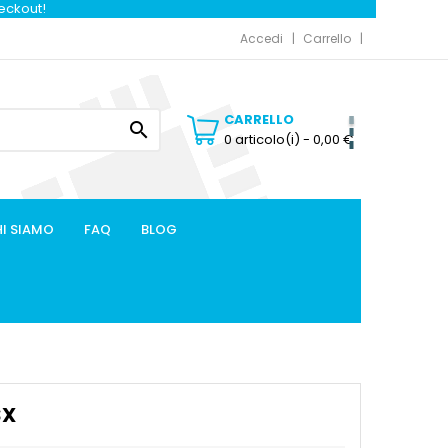
heckout!
Accedi
Carrello
CARRELLO

0 articolo(i)
- 0,00 €
I SIAMO
FAQ
BLOG
SX