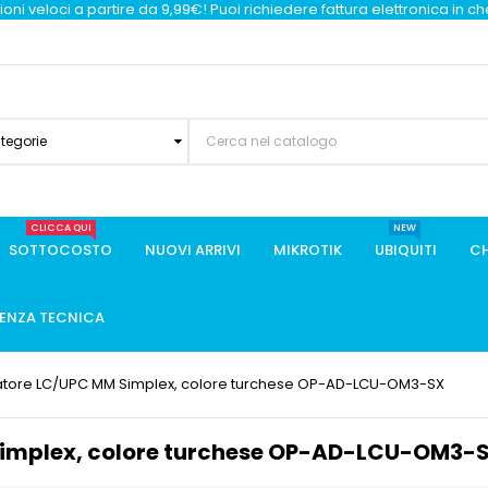
oni veloci a partire da 9,99€! Puoi richiedere fattura elettronica in c
ategorie
CLICCA QUI
NEW
SOTTOCOSTO
NUOVI ARRIVI
MIKROTIK
UBIQUITI
CH
TENZA TECNICA
atore LC/UPC MM Simplex, colore turchese OP-AD-LCU-OM3-SX
implex, colore turchese OP-AD-LCU-OM3-