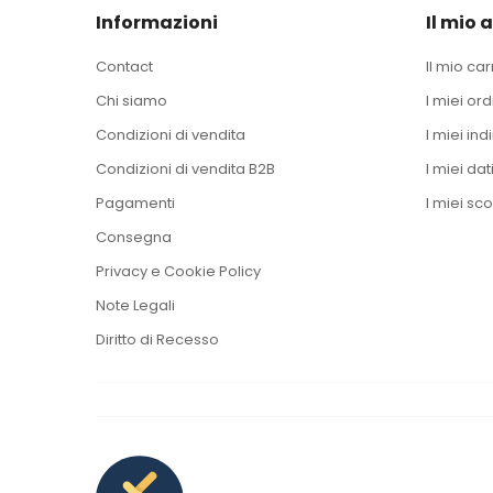
Informazioni
Il mio 
Contact
Il mio car
Chi siamo
I miei ord
Condizioni di vendita
I miei indi
Condizioni di vendita B2B
I miei dat
Pagamenti
I miei sco
Consegna
Privacy e Cookie Policy
Note Legali
Diritto di Recesso