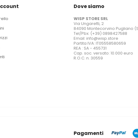
account
Dove siamo
rello
WISP STORE SRL
Via Ungaretti, 2
ini
84090 Montecorvino Pugliano (
Tel/Pbx: (+39) 0898427588
rizzi
Email: info@wisp.store
Partita IVA: IT05558580659
i
REA : SA - 455731
Cap. soc. versato: 10.000 euro
nti
R.O.C. n. 30559
Pagamenti