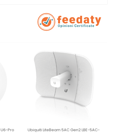
t U6-Pro
Ubiquiti LiteBeam 5AC Gen2 LBE-5AC-
Ubiqui