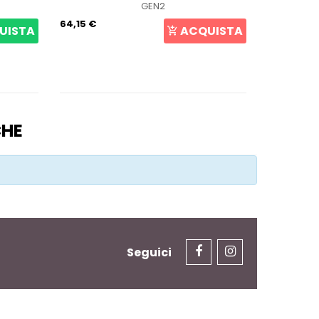
GEN2
64,15 €
105,69 €
UISTA
ACQUISTA
CHE
Seguici