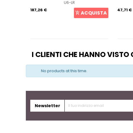
U6-LR
187,26 €
47,71 €
CQUISTA
ACQUISTA
I CLIENTI CHE HANNO VIST
No products at this time.
Newsletter