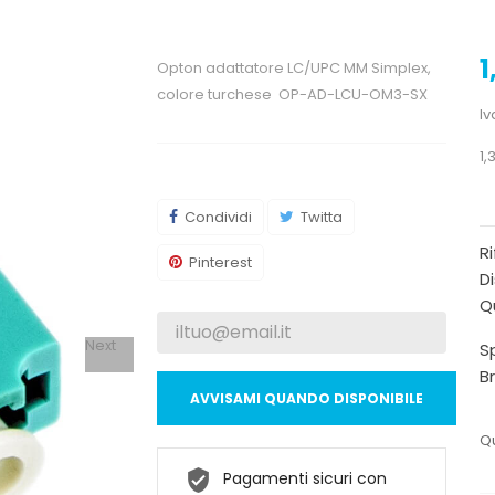
1
Opton adattatore LC/UPC MM Simplex,
colore turchese OP-AD-LCU-OM3-SX
Iv
1,
Condividi
Twitta
R
Pinterest
Di
Qu
Next
Sp
B
AVVISAMI QUANDO DISPONIBILE
Qu
Pagamenti sicuri con