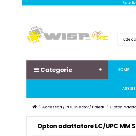
Spedizi
Tutte c
Categorie
HOME
ASSIS
Accessori / POE injector/ Paletti
Opton adatt
Opton adattatore LC/UPC MM S