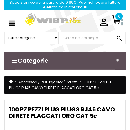
Spedizioni veloci a partire da 9,99€! Puoi richiedere fattura
elettronica in checkout!
0

Navigazione
☰
Toggle

Tutte categorie
Categorie
Accessori / POE injector/ Paletti
100 PZ PEZZI PLUG
PLUGS RJ45 CAVO DI RETE PLACCATI ORO CAT 5e
100 PZ PEZZI PLUG PLUGS RJ45 CAVO
DI RETE PLACCATI ORO CAT 5e