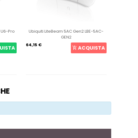
t U6-Pro
Ubiquiti LiteBeam 5AC Gen2 LBE-5AC-
Ubiqui
GEN2
64,15 €
105,69 €
UISTA
ACQUISTA
CHE