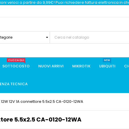
oni veloci a partire da 9,99€! Puoi richiedere fattura elettronica in c
ategorie
CLICCA QUI
NEW
SOTTOCOSTO
NUOVI ARRIVI
MIKROTIK
UBIQUITI
CH
TENZA TECNICA
 12W 12V 1A connettore 5.5x2.5 CA-0120-12WA
ttore 5.5x2.5 CA-0120-12WA