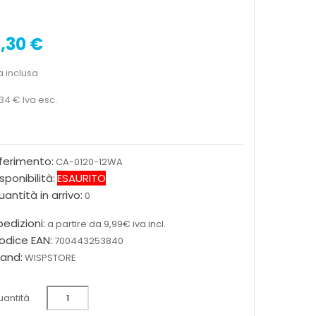
,30 €
a inclusa
,34 €
Iva esc.
iferimento:
CA-0120-12WA
sponibilità:
ESAURITO
antità in arrivo:
0
edizioni:
a partire da 9,99€ iva incl.
odice EAN:
700443253840
rand:
WISPSTORE
antità