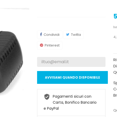
5
Iv
Condividi
Twitta
4
Pinterest
R
Di
Qu
AVVISAMI QUANDO DISPONIBILE
Sp
C
B
Pagamenti sicuri con
Carta, Bonifico Bancario
e PayPal
Qu