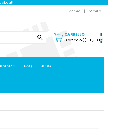
heckout!
Accedi
Carrello
CARRELLO

0 articolo(i)
- 0,00 €
I SIAMO
FAQ
BLOG