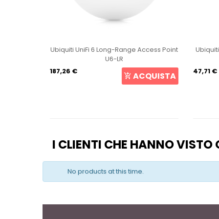
int U6+
Ubiquiti UniFi 6 Long-Range Access Point
Ubiquit
U6-LR
187,26 €
47,71 €
CQUISTA
ACQUISTA
I CLIENTI CHE HANNO VIST
No products at this time.