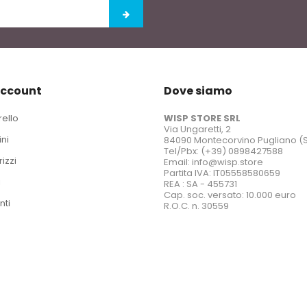
account
Dove siamo
rello
WISP STORE SRL
Via Ungaretti, 2
ini
84090 Montecorvino Pugliano (
Tel/Pbx: (+39) 0898427588
rizzi
Email: info@wisp.store
Partita IVA: IT05558580659
i
REA : SA - 455731
Cap. soc. versato: 10.000 euro
nti
R.O.C. n. 30559