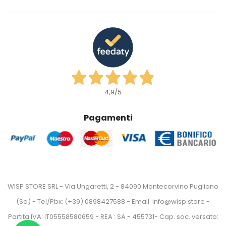
4,9
/5
Pagamenti
WISP STORE SRL - Via Ungaretti, 2 - 84090 Montecorvino Pugliano
(Sa) - Tel/Pbx: (+39) 0898427588 - Email: info@wisp.store -
Partita IVA: IT05558580659 - REA : SA - 455731- Cap. soc. versato: