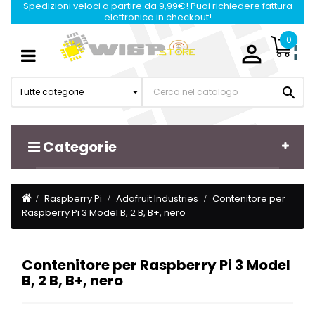
Spedizioni veloci a partire da 9,99€! Puoi richiedere fattura
elettronica in checkout!
0

Navigazione
☰
Toggle

Tutte categorie
Categorie
Raspberry Pi
Adafruit Industries
Contenitore per
Raspberry Pi 3 Model B, 2 B, B+, nero
Contenitore per Raspberry Pi 3 Model
B, 2 B, B+, nero