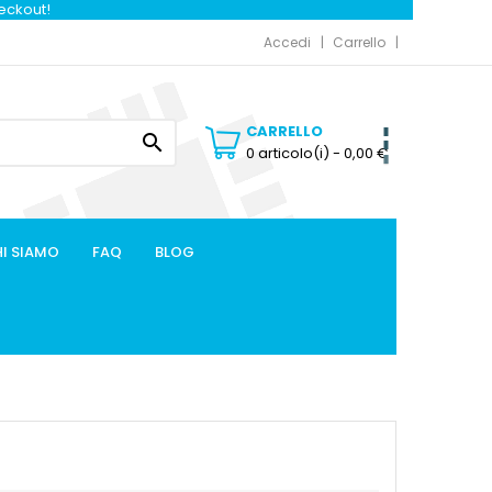
heckout!
Accedi
Carrello
CARRELLO

0 articolo(i)
- 0,00 €
I SIAMO
FAQ
BLOG