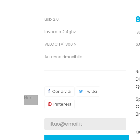
8
usb 2.0.
lavora a 2,4ghz.
Iv
VELOCITA' 300 N
6,
Antenna rimovibile
R
Di
Qu
Condividi
Twitta
Next
Sp
Pinterest
C
B
Qu