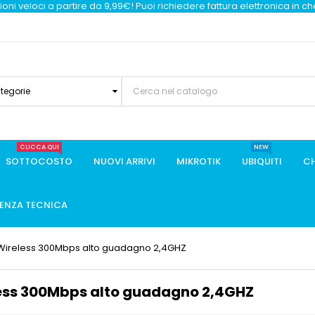
oni veloci a partire da 9,99€! Puoi richiedere fattura elettronica in c
ategorie
CLICCA QUI
NEW
SOTTOCOSTO
NUOVI ARRIVI
MIKROTIK
UBIQUITI
CH
TENZA TECNICA
 Wireless 300Mbps alto guadagno 2,4GHZ
less 300Mbps alto guadagno 2,4GHZ