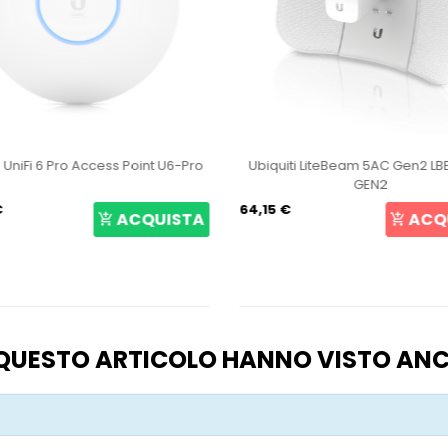
i UniFi 6 Pro Access Point U6-Pro
Ubiquiti LiteBeam 5AC Gen2 L
GEN2
€
64,15 €
ACQUISTA
ACQ
O QUESTO ARTICOLO HANNO VISTO AN