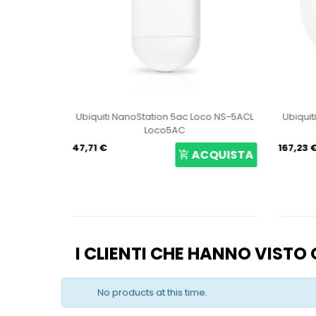
ccess Point
Ubiquiti NanoStation 5ac Loco NS-5ACL
Ubiquit
Loco5AC
47,71 €
167,23 
CQUISTA
ACQUISTA
I CLIENTI CHE HANNO VIST
No products at this time.