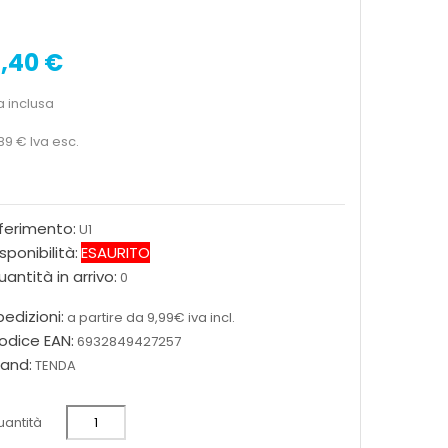
,40 €
a inclusa
89 €
Iva esc.
iferimento:
U1
sponibilità:
ESAURITO
antità in arrivo:
0
edizioni:
a partire da 9,99€ iva incl.
odice EAN:
6932849427257
rand:
TENDA
antità