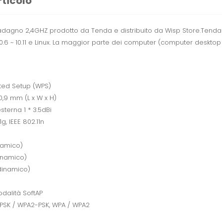
rticolo
dagno 2,4GHZ prodotto da Tenda e distribuito da Wisp Store.
Tenda 
6 ~ 10.11 e Linux.
La maggior parte dei computer (computer desktop 
cted Setup (WPS)
,9 mm (L x W x H)
terna 1 * 3.5dBi
1g, IEEE 802.11n
inamico)
dinamico)
(dinamico)
odalità SoftAP
-PSK / WPA2-PSK, WPA / WPA2