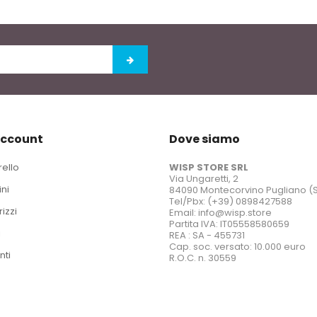
account
Dove siamo
rello
WISP STORE SRL
Via Ungaretti, 2
ini
84090 Montecorvino Pugliano (
Tel/Pbx: (+39) 0898427588
rizzi
Email: info@wisp.store
Partita IVA: IT05558580659
i
REA : SA - 455731
Cap. soc. versato: 10.000 euro
nti
R.O.C. n. 30559