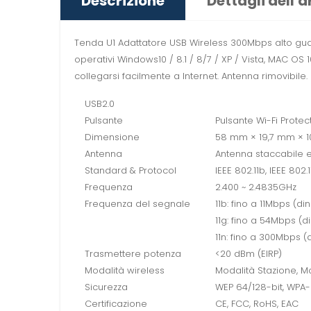
Descrizione
Dettagli dell'a
Tenda U1 Adattatore USB Wireless 300Mbps alto gua
operativi Windows10 / 8.1 / 8/7 / XP / Vista, MAC OS 10.
collegarsi facilmente a Internet. Antenna rimovibile.
USB2.0
Pulsante
Pulsante Wi-Fi Prote
Dimensione
58 mm × 19,7 mm × 10
Antenna
Antenna staccabile es
Standard & Protocol
IEEE 802.11b, IEEE 802.1
Frequenza
2.400 ~ 2.4835GHz
Frequenza del segnale
11b: fino a 11Mbps (d
11g: fino a 54Mbps (
11n: fino a 300Mbps 
Trasmettere potenza
<20 dBm (EIRP)
Modalità wireless
Modalità Stazione, M
Sicurezza
WEP 64/128-bit, WPA
Certificazione
CE, FCC, RoHS, EAC