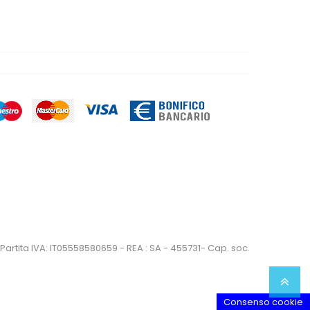
artita IVA: IT05558580659 - REA : SA - 455731- Cap. soc.
Consenso cookie