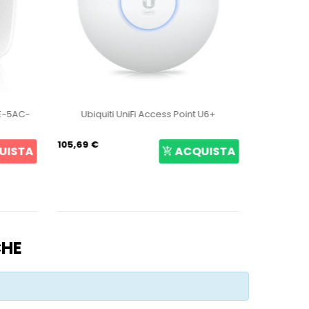
BE-5AC-
Ubiquiti UniFi Access Point U6+
Ubiquiti U
105,69 €
187,26 €
UISTA
ACQUISTA
CHE