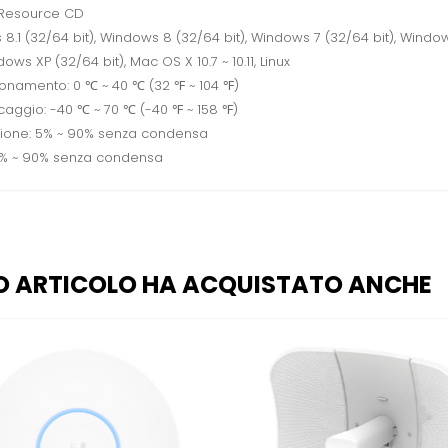
, Resource CD
8.1 (32/64 bit), Windows 8 (32/64 bit), Windows 7 (32/64 bit), Windo
dows XP (32/64 bit), Mac OS X 10.7 ~ 10.11, Linux
onamento: 0 ℃ ~ 40 ℃ (32 ℉ ~ 104 ℉)
aggio: -40 ℃ ~ 70 ℃ (-40 ℉ ~ 158 ℉)
zione: 5% ~ 90% senza condensa
10% ~ 90% senza condensa
O ARTICOLO HA ACQUISTATO ANCHE