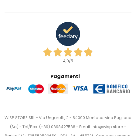
4,9
/5
Pagamenti
WISP STORE SRL - Via Ungaretti, 2 - 84090 Montecorvino Pugliano
(Sa) - Tel/Pbx: (+39) 0898427588 - Email: info@wisp.store -
Partita IVA: IT05558580659 - REA : SA - 455731- Cap. soc. versato: