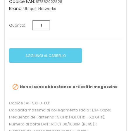
Codice EAN:
817882022828
Brand:
Ubiquiti Networks
Quantità
AGGIUNGI AL CARRELLO

Non ci sono abbastanza articoli in magazzino
Codice : AF-5XHD-EU;
Capacita massima di collegamento radio : 1,34 Gbps;
Frequenza dell'antenna : 5 GHz (4,8 GHz - 6,2 GHz);
Numero di porte LAN : 1x [10/100/1000M (RJ45)];