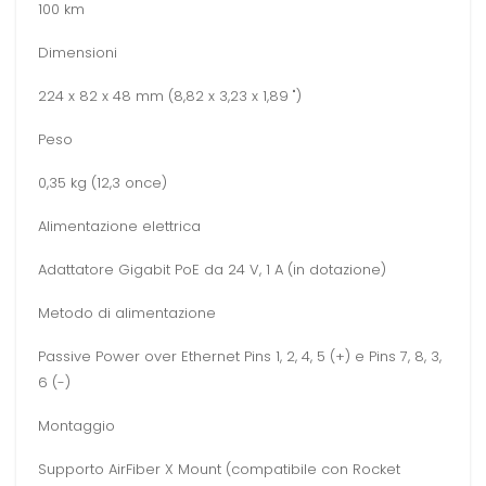
100 km
Dimensioni
224 x 82 x 48 mm (8,82 x 3,23 x 1,89 ")
Peso
0,35 kg (12,3 once)
Alimentazione elettrica
Adattatore Gigabit PoE da 24 V, 1 A (in dotazione)
Metodo di alimentazione
Passive Power over Ethernet Pins 1, 2, 4, 5 (+) e Pins 7, 8, 3,
6 (-)
Montaggio
Supporto AirFiber X Mount (compatibile con Rocket