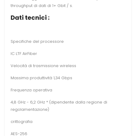
throughput di dati di 1+ Gbit / s.
Dati tecnici :
Specifiche del processore
IC LTF AirFiber
Velocità di trasmissione wireless
Massima produttività 1,34 Gbps
Frequenza operativa
4,8 GHz - 6,2 GHz * (dipendente dalla regione di
regolamentazione)
crittografia
AES-256