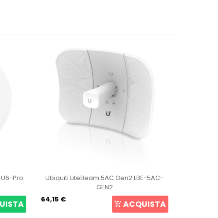
AC Gen2 LBE-5AC-
Ubiquiti UniFi Access Point U6+
2
105,69 €
ACQUISTA
ACQUISTA