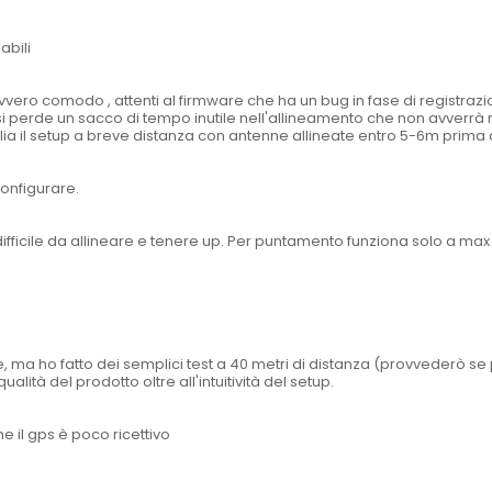
abili
vero comodo , attenti al firmware che ha un bug in fase di registrazio
 perde un sacco di tempo inutile nell'allineamento che non avverrà ma
siglia il setup a breve distanza con antenne allineate entro 5-6m prima d
onfigurare.
ifficile da allineare e tenere up. Per puntamento funziona solo a ma
 ma ho fatto dei semplici test a 40 metri di distanza (provvederò se
lità del prodotto oltre all'intuitività del setup.
e il gps è poco ricettivo