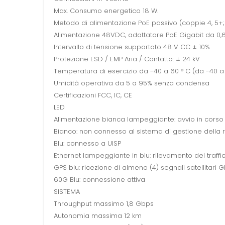
Max. Consumo energetico 18 W.
Metodo di alimentazione PoE passivo (coppie 4, 5+; 
Alimentazione 48VDC, adattatore PoE Gigabit da 0,
Intervallo di tensione supportato 48 V CC ± 10%
Protezione ESD / EMP Aria / Contatto: ± 24 kV
Temperatura di esercizio da -40 a 60 ° C (da -40 a 
Umidità operativa da 5 a 95% senza condensa
Certificazioni FCC, IC, CE
LED
Alimentazione bianca lampeggiante: avvio in corso
Bianco: non connesso al sistema di gestione della re
Blu: connesso a UISP
Ethernet lampeggiante in blu: rilevamento del traffi
GPS blu: ricezione di almeno (4) segnali satellitari 
60G Blu: connessione attiva
SISTEMA
Throughput massimo 1,8 Gbps
Autonomia massima 12 km