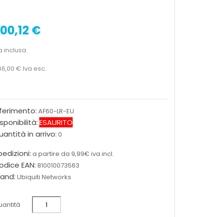
00,12 €
a inclusa
46,00 €
Iva esc.
iferimento:
AF60-LR-EU
sponibilità:
ESAURITO
antità in arrivo:
0
edizioni:
a partire da 9,99€ iva incl.
odice EAN:
810010073563
rand:
Ubiquiti Networks
antità