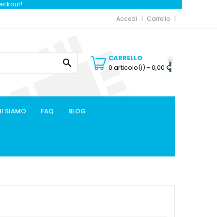
heckout!
Accedi
Carrello
CARRELLO

0 articolo(i)
- 0,00 €
I SIAMO
FAQ
BLOG