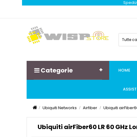
Spedizi
Tutte c
Categorie
HOME
ASSIS
Ubiquiti Networks
Airfiber
Ubiquiti airFibe
Ubiquiti airFiber60 LR 60 GHz 