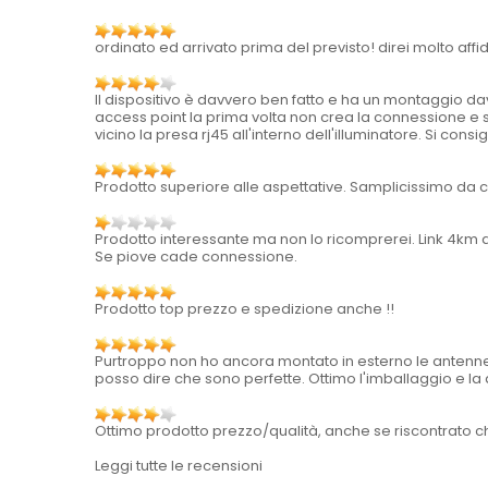
ordinato ed arrivato prima del previsto! direi molto affid
Il dispositivo è davvero ben fatto e ha un montaggio dav
access point la prima volta non crea la connessione e si
vicino la presa rj45 all'interno dell'illuminatore. Si con
Prodotto superiore alle aspettative. Samplicissimo da c
Prodotto interessante ma non lo ricomprerei. Link 4km d
Se piove cade connessione.
Prodotto top prezzo e spedizione anche !!
Purtroppo non ho ancora montato in esterno le antenne,
posso dire che sono perfette. Ottimo l'imballaggio e la qua
Ottimo prodotto prezzo/qualità, anche se riscontrato ch
Leggi tutte le recensioni