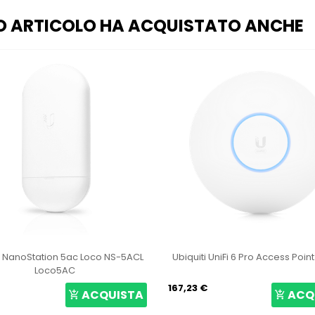
O ARTICOLO HA ACQUISTATO ANCHE
Ubiquiti UniFi 6 Pro Access Point U6-Pro
Ubiquiti LiteBeam 5
GEN
167,23 €
64,15 €
ACQUISTA