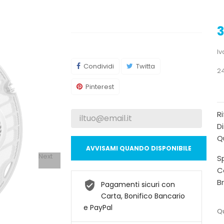
3
Iv
Condividi
Twitta
2
Pinterest
R
Di
Qu
AVVISAMI QUANDO DISPONIBILE
Next
Sp
C
B
Pagamenti sicuri con
Carta, Bonifico Bancario
e PayPal
Qu