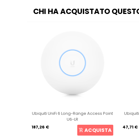
CHI HA ACQUISTATO QUEST
ong-Range Access Point
Ubiquiti NanoStation 5ac Loco NS-5ACL
6-LR
Loco5AC
47,71 €
ACQUISTA
ACQUISTA