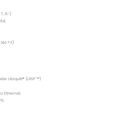
7, 8-)
65A
140 ° F)
te Ubiquiti® (UISP ™)
co Ethernet
GPS