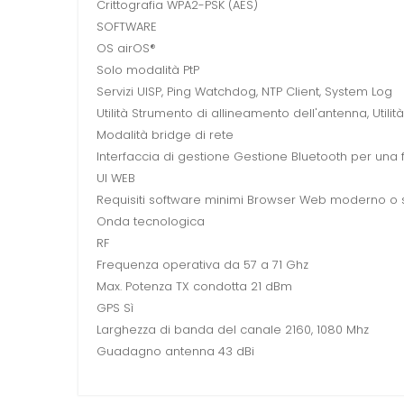
Crittografia WPA2-PSK (AES)
SOFTWARE
OS airOS®
Solo modalità PtP
Servizi UISP, Ping Watchdog, NTP Client, System Log
Utilità Strumento di allineamento dell'antenna, Utilità
Modalità bridge di rete
Interfaccia di gestione Gestione Bluetooth per una f
UI WEB
Requisiti software minimi Browser Web moderno o 
Onda tecnologica
RF
Frequenza operativa da 57 a 71 Ghz
Max. Potenza TX condotta 21 dBm
GPS Sì
Larghezza di banda del canale 2160, 1080 Mhz
Guadagno antenna 43 dBi