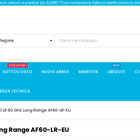
oni veloci a partire da 9,99€! Puoi richiedere fattura elettronica in c
ategorie
CLICCA QUI
NEW
SOTTOCOSTO
NUOVI ARRIVI
MIKROTIK
UBIQUITI
CH
TENZA TECNICA
r60 LR 60 GHz Long Range AF60-LR-EU
Long Range AF60-LR-EU