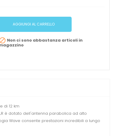
AGGIUNGI AL CARRELLO

Non ci sono abbastanza articoli in
magazzino
e di 12 km
LR è dotato dell'antenna parabolica ad alto
ogia Wave consente prestazioni incredibili a lungo