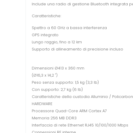
Include una radio di gestione Bluetooth integrata pe
Caratteristiche:
Spettro a 60 GHz a bassa interferenza
GPS integrato
Lungo raggio, fino a 12 km
Supporto di allineamento di precisione incluso
Dimensioni Ø413 x 360 mm
(Ø16,3 x 14,2 ")
Peso senza supporto: 1,5 kg (3,3 lb)
Con supporto: 2,7 kg (6 lb)
Caratteristiche della custodia Alluminio / Policarbon
HARDWARE
Processore Quad-Core ARM Cortex A7
Memoria 256 MB DDR3
Interfaccia di rete Ethernet RJ45 10/100/1000 Mbps
Connessioni RF interne