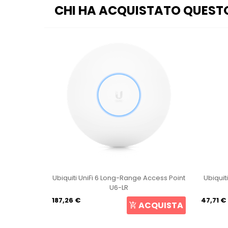
CHI HA ACQUISTATO QUEST
ccess Point
Ubiquiti NanoStation 5ac Loco NS-5ACL
Ubiquit
Loco5AC
47,71 €
167,23 
CQUISTA
ACQUISTA