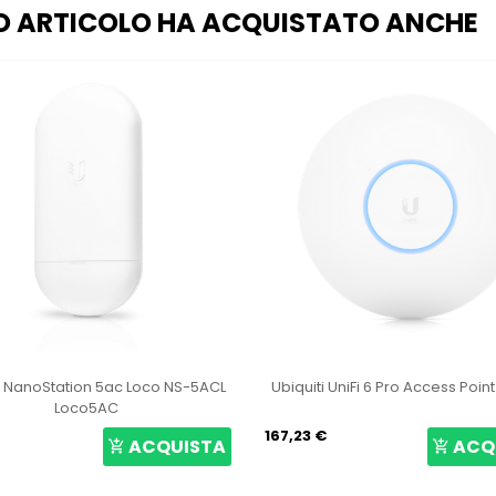
O ARTICOLO HA ACQUISTATO ANCHE
i UniFi 6 Pro Access Point U6-Pro
Ubiquiti LiteBeam 5AC Gen2 L
GEN2
€
64,15 €
ACQUISTA
ACQ