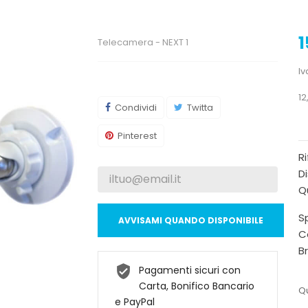
1
Telecamera - NEXT 1
Iv
12
Condividi
Twitta
Pinterest
R
Di
Qu
Sp
AVVISAMI QUANDO DISPONIBILE
C
B
Pagamenti sicuri con
Carta, Bonifico Bancario
Qu
e PayPal