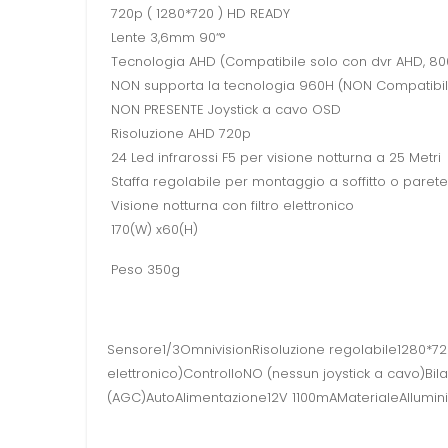
720p ( 1280*720 ) HD READY
Lente 3,6mm 90“°
Tecnologia AHD (Compatibile solo con dvr AHD, 800
NON supporta la tecnologia 960H (NON Compatibile 
NON PRESENTE Joystick a cavo OSD
Risoluzione AHD 720p
24 Led infrarossi F5 per visione notturna a 25 Metri
Staffa regolabile per montaggio a soffitto o parete
Visione notturna con filtro elettronico
170(W) x60(H)
Peso 350g
Sensore1/3OmnivisionRisoluzione regolabile1280*72
elettronico)ControlloNO (nessun joystick a cavo
(AGC)AutoAlimentazione12V 1100mAMaterialeAllumi