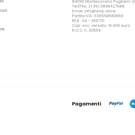
ini
84090 Montecorvino Pugliano (
Tel/Pbx: (+39) 0898427588
rizzi
Email: info@wisp.store
Partita IVA: IT05558580659
i
REA : SA - 455731
Cap. soc. versato: 10.000 euro
nti
R.O.C. n. 30559
Pagamenti