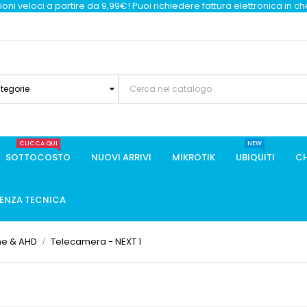
oni veloci a partire da 9,99€! Puoi richiedere fattura elettronica in c
ategorie
CLICCA QUI
NEW
SOTTOCOSTO
NUOVI ARRIVI
MIKROTIK
UBIQUITI
CH
TENZA TECNICA
he & AHD
Telecamera - NEXT 1