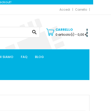
heckout!
Accedi
Carrello
CARRELLO

0 articolo(i)
- 0,00 €
I SIAMO
FAQ
BLOG