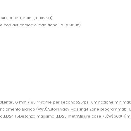
4H, 8008H, 8016H, 8016 2H)
con dvr analogici tradizionali d1 e 960h)
0Lente3,6 mm / 90 “°Frame per secondo25fpsIlluminazione minima0 LU
)Bilanciamento Bianco (AWB)AutoPrivacy Masking4 Zone programmab
nioLED24 F5Distanza massima LED25 metriMisure case170(W) x60(H