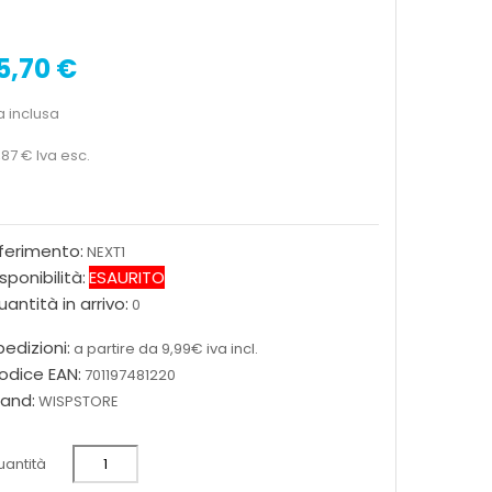
5,70 €
a inclusa
,87 €
Iva esc.
iferimento:
NEXT1
sponibilità:
ESAURITO
antità in arrivo:
0
edizioni:
a partire da 9,99€ iva incl.
odice EAN:
701197481220
rand:
WISPSTORE
antità