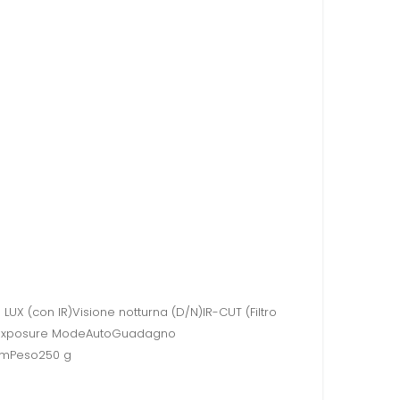
X (con IR)Visione notturna (D/N)IR-CUT (Filtro
iliExposure ModeAutoGuadagno
)mmPeso250 g