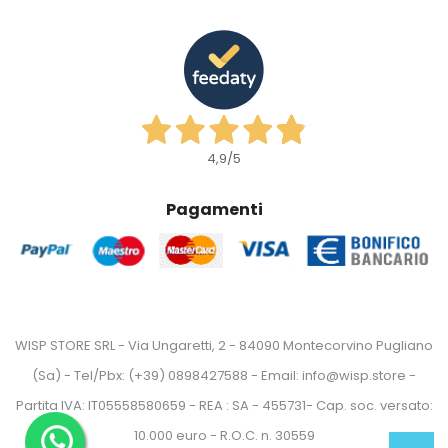
4,9
/5
Pagamenti
WISP STORE SRL - Via Ungaretti, 2 - 84090 Montecorvino Pugliano
(Sa) - Tel/Pbx: (+39) 0898427588 - Email: info@wisp.store -
Partita IVA: IT05558580659 - REA : SA - 455731- Cap. soc. versato:
10.000 euro - R.O.C. n. 30559