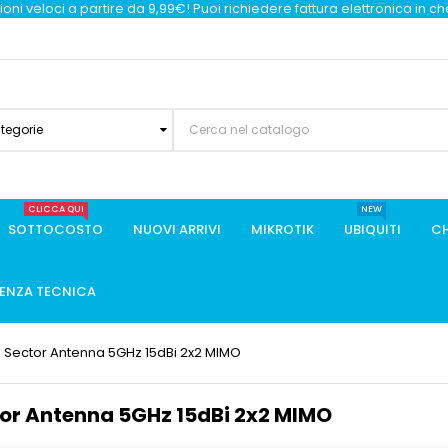
oni veloci a partire da 9,99€! Puoi richiedere fattura elettronica in c
ategorie
CLICCA QUI
NEW
SOTTOCOSTO
NUOVI ARRIVI
MIKROTIK
UBIQUITI
CH
TENZA TECNICA
 Sector Antenna 5GHz 15dBi 2x2 MIMO
or Antenna 5GHz 15dBi 2x2 MIMO