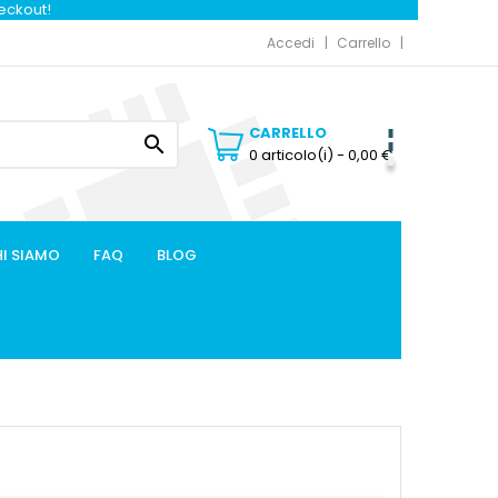
heckout!
Accedi
Carrello
CARRELLO

0 articolo(i)
- 0,00 €
I SIAMO
FAQ
BLOG