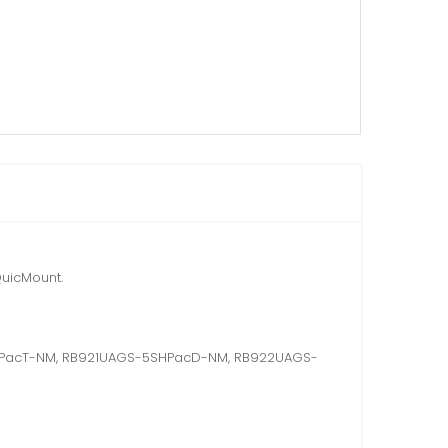
QuicMount.
SHPacT-NM, RB921UAGS-5SHPacD-NM, RB922UAGS-