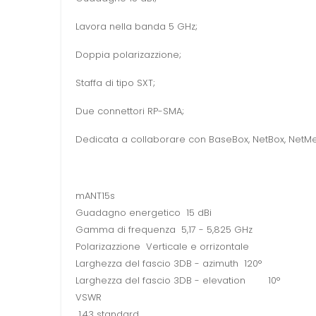
Lavora nella banda 5 GHz;
Doppia polarizazzione;
Staffa di tipo SXT;
Due connettori RP-SMA;
Dedicata a collaborare con BaseBox, NetBox, NetMetal 
mANT15s
Guadagno energetico 15 dBi
Gamma di frequenza 5,17 - 5,825 GHz
Polarizazzione Verticale e orrizontale
Larghezza del fascio 3DB - azimuth 120°
Larghezza del fascio 3DB - elevation 10°
VSWR
1,43 standard