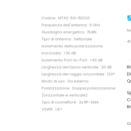
5
Codice : MTAS-5G-15D120
Frequenza dell'antenna : 5 GHz
Iv
Guadagno energetico : 15dBi
Tipo di antenna : Settoriale
41
Isolamento della polarizzazione
incrociata : >30 dB
Isolamento Port-to-Port : >40 dB
R
Larghezza del fascio verticale : 30 dB
Di
Larghezza del raggio orizzontale : 120°
Qu
Modo di uso : Da esterno
Polarizzazione : Doppia polarizzazione
Sp
(orizzontale e verticale)
C
Tipo di connettore : 2x RP-SMA
B
VSWR : 1.8:1
Qu