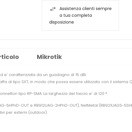
Assistenza clienti sempre
a tua completa
disposizione
rticolo
Mikrotik
 e' caratterizzata da un guadagno di 15 dBi.
ffa di tipo SXT, in modo che possa essere utilizzato con il sistema 
nettori tipo RP-SMA. La larghezza del fascio e' di 120 °.
12UAG-5HPnD-OUT e RB912UAG-2HPnD-OUT), NetMetal (RB921UAGS-5
i per esterni (outdoor).