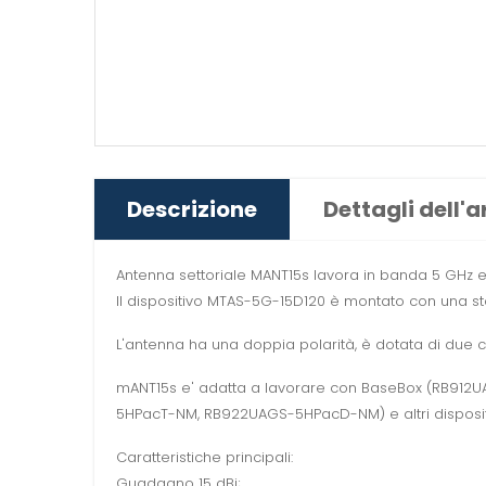
Descrizione
Dettagli dell'a
Antenna settoriale MANT15s lavora in banda 5 GHz ed
Il dispositivo MTAS-5G-15D120 è montato con una sta
L'antenna ha una doppia polarità, è dotata di due con
mANT15s e' adatta a lavorare con BaseBox (RB9
5HPacT-NM, RB922UAGS-5HPacD-NM) e altri dispositiv
Caratteristiche principali:
Guadagno 15 dBi;