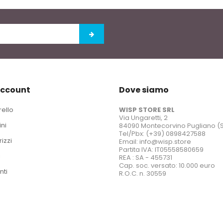
account
Dove siamo
rello
WISP STORE SRL
Via Ungaretti, 2
ini
84090 Montecorvino Pugliano (
Tel/Pbx: (+39) 0898427588
rizzi
Email: info@wisp.store
Partita IVA: IT05558580659
i
REA : SA - 455731
Cap. soc. versato: 10.000 euro
nti
R.O.C. n. 30559