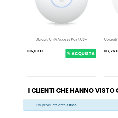
int U6+
Ubiquiti UniFi 6 Long-Range Access Point
Ubiquit
U6-LR
187,26 €
47,71 €
CQUISTA
ACQUISTA
I CLIENTI CHE HANNO VIST
No products at this time.