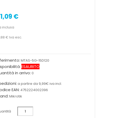
1,09 €
a inclusa
,88 €
Iva esc.
iferimento:
MTAS-5G-15D120
sponibilità:
ESAURITO
antità in arrivo:
0
edizioni:
a partire da 9,99€ iva incl.
odice EAN:
4752224002396
rand:
Mikrotik
antità