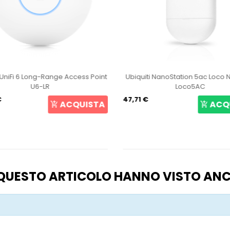
i NanoStation 5ac Loco NS-5ACL
Ubiquiti UniFi 6 Pro Access Poin
Loco5AC
167,23 €
ACQUISTA
ACQ
O QUESTO ARTICOLO HANNO VISTO AN