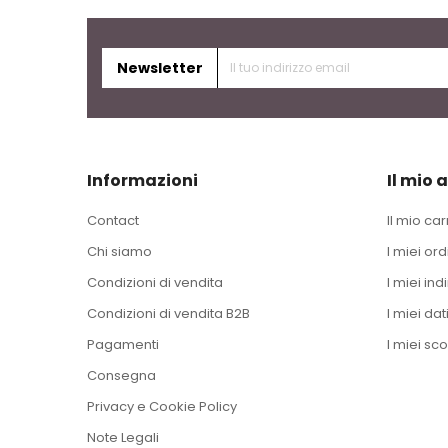
Newsletter
Informazioni
Il mio 
Contact
Il mio car
Chi siamo
I miei ord
Condizioni di vendita
I miei indi
Condizioni di vendita B2B
I miei dat
Pagamenti
I miei sco
Consegna
Privacy e Cookie Policy
Note Legali