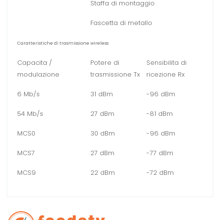
Staffa di montaggio
Fascetta di metallo
Caratteristiche di trasmissione wireless
Capacita /
Potere di
Sensibilita di
modulazione
trasmissione Tx
ricezione Rx
6 Mb/s
31 dBm
-96 dBm
54 Mb/s
27 dBm
-81 dBm
MCS0
30 dBm
-96 dBm
MCS7
27 dBm
-77 dBm
MCS9
22 dBm
-72 dBm