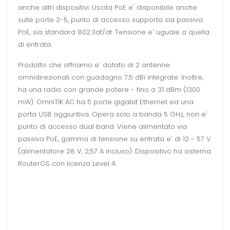
anche altri dispositivi. Uscita PoE e' disponibile anche
sulle porte 2-5, punto di accesso supporta sia passiva
PoE, sia standard 802.3af/at. Tensione e' uguale a quella
di entrata.
Prodotto che offriamo e' dotato di 2 antenne
omnidirezionali con guadagno 7,5 dBi integrate. Inoltre,
ha una radio con grande potere - fino a 31 dBm (1300
mW). OmniTIK AC ha 5 porte gigabit Ethernet ed una
porta USB aggiuntiva. Opera solo a banda 5 GHz, non e'
punto di accesso dual band. Viene alimentato via
passiva PoE, gamma di tensione su entrata e' di 12 - 57 V
(alimentatore 28 V, 2,57 A incluso). Dispositivo ha sistema
RouterOS con licenza Level 4.