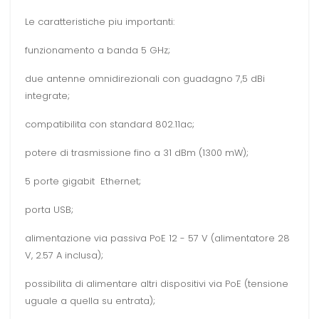
Le caratteristiche piu importanti:
funzionamento a banda 5 GHz;
due antenne omnidirezionali con guadagno 7,5 dBi
integrate;
compatibilita con standard 802.11ac;
potere di trasmissione fino a 31 dBm (1300 mW);
5 porte gigabit Ethernet;
porta USB;
alimentazione via passiva PoE 12 - 57 V (alimentatore 28
V, 2.57 A inclusa);
possibilita di alimentare altri dispositivi via PoE (tensione
uguale a quella su entrata);