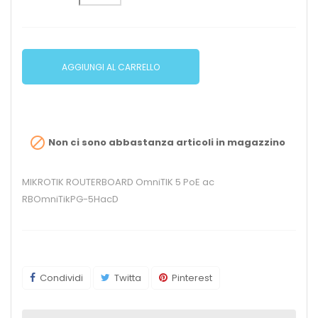
AGGIUNGI AL CARRELLO

Non ci sono abbastanza articoli in magazzino
MIKROTIK ROUTERBOARD OmniTIK 5 PoE ac
RBOmniTikPG-5HacD
Condividi
Twitta
Pinterest