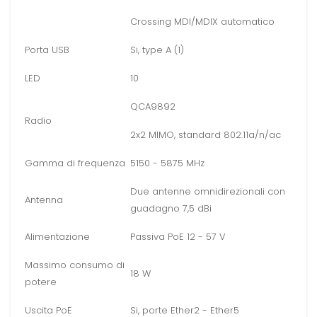
Crossing MDI/MDIX automatico
Porta USB
Si, type A (1)
LED
10
QCA9892
Radio
2x2 MIMO, standard 802.11a/n/ac
Gamma di frequenza
5150 - 5875 MHz
Due antenne omnidirezionali con
Antenna
guadagno 7,5 dBi
Alimentazione
Passiva PoE 12 - 57 V
Massimo consumo di
18 W
potere
Uscita PoE
Si, porte Ether2 - Ether5