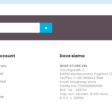
account
Dove siamo
rello
WISP STORE SRL
Via Ungaretti, 2
ini
84090 Montecorvino Pugliano (
Tel/Pbx: (+39) 0898427588
rizzi
Email: info@wisp.store
Partita IVA: IT05558580659
i
REA : SA - 455731
Cap. soc. versato: 10.000 euro
nti
R.O.C. n. 30559