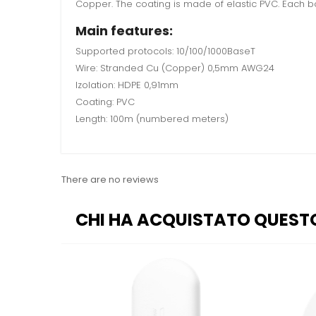
Copper. The coating is made of elastic PVC. Each b
Main features:
Supported protocols: 10/100/1000BaseT
Wire: Stranded Cu (Copper) 0,5mm AWG24
Izolation: HDPE 0,91mm
Coating: PVC
Length: 100m (numbered meters)
There are no reviews
CHI HA ACQUISTATO QUEST