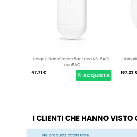
oco NS-5ACL
Ubiquiti UniFi 6 Pro Access Point U6-Pro
Ubiqui
167,23 €
64,15 €
CQUISTA
ACQUISTA
I CLIENTI CHE HANNO VIST
No products at this time.