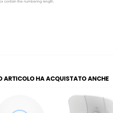
ox contain the numbering length.
O ARTICOLO HA ACQUISTATO ANCHE