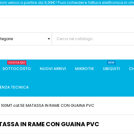
oni veloci a partire da 9,99€! Puoi richiedere fattura elettronica in c
ategorie
CLICCA QUI
NEW
SOTTOCOSTO
NUOVI ARRIVI
MIKROTIK
UBIQUITI
CH
TENZA TECNICA
) 100MT cat.5E MATASSA IN RAME CON GUAINA PVC
ATASSA IN RAME CON GUAINA PVC