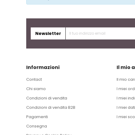
Newsletter
Informazioni
Il mio 
Contact
Il mio car
Chi siamo
I miei ord
Condizioni di vendita
I miei indi
Condizioni di vendita B2B
I miei dat
Pagamenti
I miei sco
Consegna