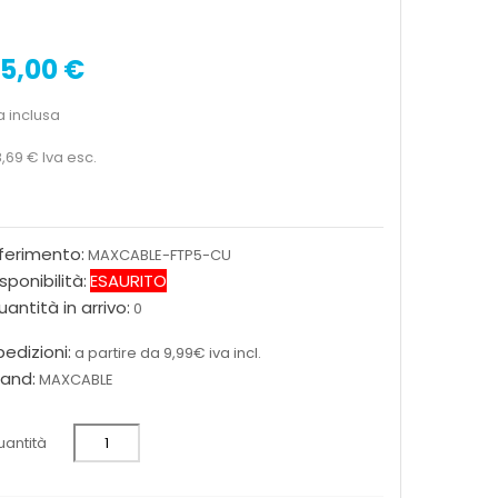
5,00 €
a inclusa
,69 €
Iva esc.
iferimento:
MAXCABLE-FTP5-CU
sponibilità:
ESAURITO
antità in arrivo:
0
edizioni:
a partire da 9,99€ iva incl.
rand:
MAXCABLE
antità