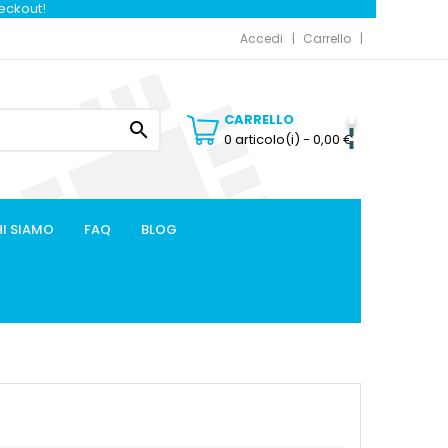
heckout!
Accedi
Carrello
CARRELLO

0 articolo(i)
- 0,00 €
I SIAMO
FAQ
BLOG