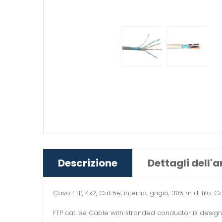
Descrizione
Dettagli dell'a
Cavo
FTP
,
4x2
,
Cat 5e
, interno,
grigio
,
305 m
di filo
.
C
FTP cat. 5e Cable with stranded conductor is desig