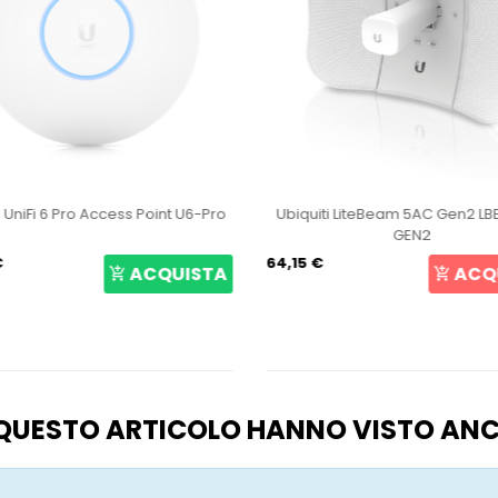
ti LiteBeam 5AC Gen2 LBE-5AC-
Ubiquiti UniFi Access Point
GEN2
105,69 €
ACQUISTA
ACQ
O QUESTO ARTICOLO HANNO VISTO AN