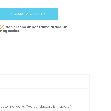
AGGIUNGI AL CARRELLO

Non ci sono abbastanza articoli in
magazzino
omputer networks. THe conductors is made of