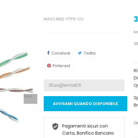
3
MAXCABLE-FTP5-CU
Iv
28
Condividi
Twitta
Pinterest
R
Di
Qu
Next
Sp
AVVISAMI QUANDO DISPONIBILE
B
Qu
Pagamenti sicuri con
Carta, Bonifico Bancario