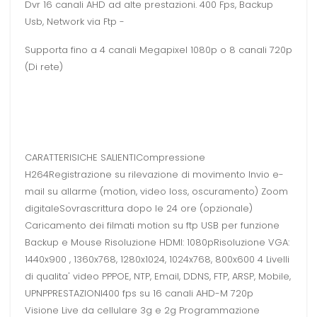
Dvr 16 canali AHD ad alte prestazioni. 400 Fps, Backup
Usb, Network via Ftp -
Supporta fino a 4 canali Megapixel 1080p o 8 canali 720p
(Di rete)
CARATTERISICHE SALIENTICompressione
H264Registrazione su rilevazione di movimento Invio e-
mail su allarme (motion, video loss, oscuramento) Zoom
digitaleSovrascrittura dopo le 24 ore (opzionale)
Caricamento dei filmati motion su ftp USB per funzione
Backup e Mouse Risoluzione HDMI: 1080pRisoluzione VGA:
1440x900 , 1360x768, 1280x1024, 1024x768, 800x600 4 Livelli
di qualita' video PPPOE, NTP, Email, DDNS, FTP, ARSP, Mobile,
UPNPPRESTAZIONI400 fps su 16 canali AHD-M 720p
Visione Live da cellulare 3g e 2g Programmazione