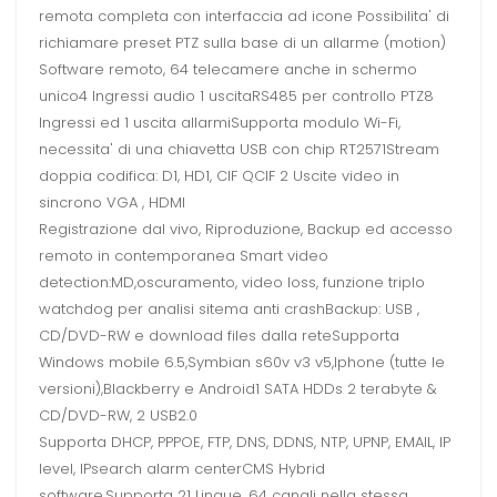
remota completa con interfaccia ad icone Possibilita' di
richiamare preset PTZ sulla base di un allarme (motion)
Software remoto, 64 telecamere anche in schermo
unico4 Ingressi audio 1 uscitaRS485 per controllo PTZ8
Ingressi ed 1 uscita allarmiSupporta modulo Wi-Fi,
necessita' di una chiavetta USB con chip RT2571Stream
doppia codifica: D1, HD1, CIF QCIF 2 Uscite video in
sincrono VGA , HDMI
Registrazione dal vivo, Riproduzione, Backup ed accesso
remoto in contemporanea Smart video
detection:MD,oscuramento, video loss, funzione triplo
watchdog per analisi sitema anti crashBackup: USB ,
CD/DVD-RW e download files dalla reteSupporta
Windows mobile 6.5,Symbian s60v v3 v5,Iphone (tutte le
versioni),Blackberry e Android1 SATA HDDs 2 terabyte &
CD/DVD-RW, 2 USB2.0
Supporta DHCP, PPPOE, FTP, DNS, DDNS, NTP, UPNP, EMAIL, IP
level, IPsearch alarm centerCMS Hybrid
software,Supporta 21 Lingue, 64 canali nella stessa