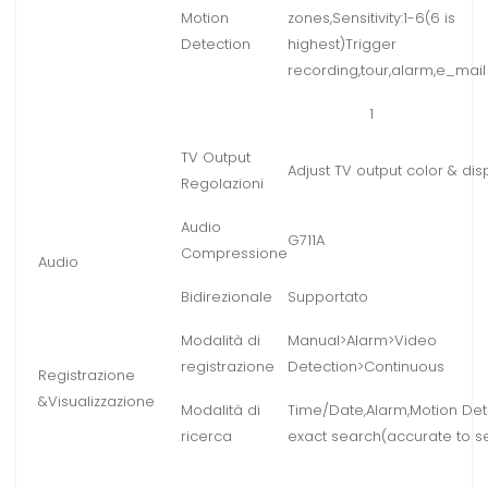
Motion
zones,Sensitivity:1-6(6 is
Detection
highest)Trigger
recording,tour,alarm,e_mail
1
TV Output
Adjust TV output color & dis
Regolazioni
Audio
G711A
Compressione
Audio
Bidirezionale
Supportato
Modalità di
Manual>Alarm>Video
registrazione
Detection>Continuous
Registrazione
&Visualizzazione
Modalità di
Time/Date,Alarm,Motion Det
ricerca
exact search(accurate to 