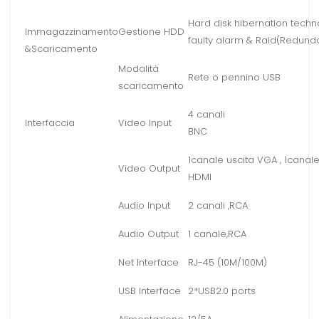
Hard disk hibernation tech
Immagazzinamento
Gestione HDD
faulty alarm & Raid(Redund
&Scaricamento
Modalità
Rete o pennino USB
scaricamento
4 canali
Interfaccia
Video Input
BNC
1canale uscita VGA , 1canale
Video Output
HDMI
Audio Input
2 canali ,RCA
Audio Output
1 canale,RCA
Net Interface
RJ-45 (10M/100M)
USB Interface
2*USB2.0 ports