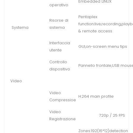
Embedded LINUX
operativo
Pentaplex
Risorse di
function:live,recording,play
Systema
sistema
& remote access
Interfaccia
GUI,on-screen menu tips
utente
Controllo
Pannello frontale,USB mous
dispositivo
Video
Video
H.264 main profile
Compressioe
Video
720p / 25 FPS
Registrazione
Zones:192(16*12)detection