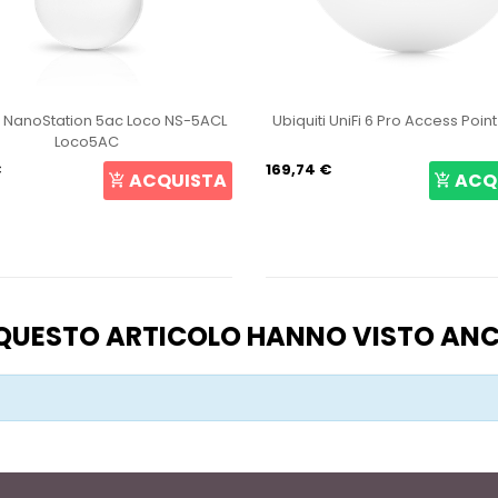
i NanoStation 5ac Loco NS-5ACL
Ubiquiti UniFi 6 Pro Access Poin
Loco5AC
€
169,74 €
ACQUISTA
ACQ
O QUESTO ARTICOLO HANNO VISTO AN