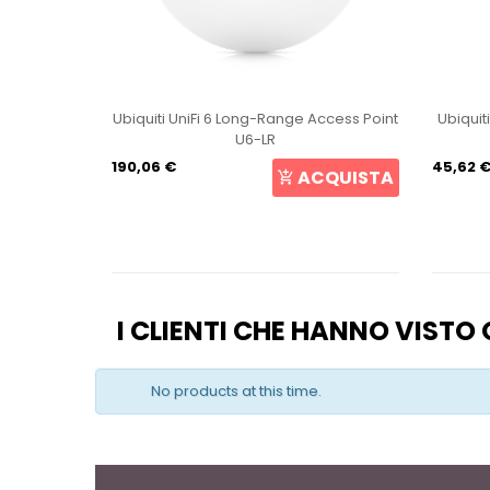
int U6+
Ubiquiti UniFi 6 Long-Range Access Point
Ubiquit
U6-LR
190,06 €
45,62 
CQUISTA
ACQUISTA
I CLIENTI CHE HANNO VIST
No products at this time.