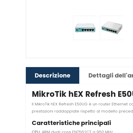
Descrizione
Dettagli dell'a
MikroTik hEX Refresh E50
Il MikroTik hEX Refresh E50UG è un router Ethernet 
prestazioni raddoppiate rispetto al modello preced
Caratteristiche principali
CPU:
ARM dual-core EN7562CT a 950 MHz