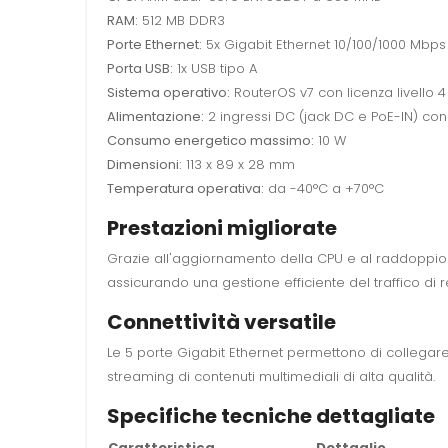
RAM:
512 MB DDR3
Porte Ethernet:
5x Gigabit Ethernet 10/100/1000 Mbps
Porta USB:
1x USB tipo A
Sistema operativo:
RouterOS v7 con licenza livello 4
Alimentazione:
2 ingressi DC (jack DC e PoE-IN) con
Consumo energetico massimo:
10 W
Dimensioni:
113 x 89 x 28 mm
Temperatura operativa:
da -40°C a +70°C
Prestazioni migliorate
Grazie all'aggiornamento della CPU e al raddoppio d
assicurando una gestione efficiente del traffico di
Connettività versatile
Le 5 porte Gigabit Ethernet permettono di collegare 
streaming di contenuti multimediali di alta qualità.
Specifiche tecniche dettagliate
Caratteristica
Dettaglio