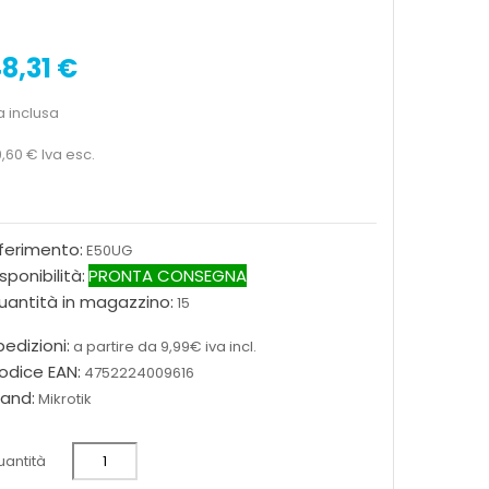
8,31 €
a inclusa
,60 €
Iva esc.
iferimento:
E50UG
sponibilità:
PRONTA CONSEGNA
uantità in magazzino:
15
edizioni:
a partire da 9,99€ iva incl.
odice EAN:
4752224009616
rand:
Mikrotik
antità