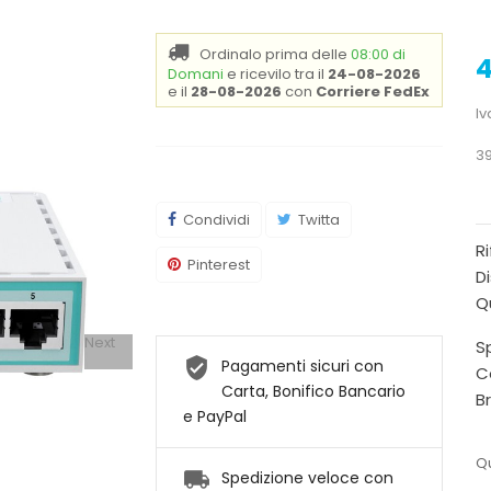
Ordinalo prima delle
08:00 di
4
Domani
e ricevilo
tra il
24-08-2026
e il
28-08-2026
con
Corriere FedEx
Iv
39
Condividi
Twitta
R
Pinterest
Di
Q
Next
Sp
Pagamenti sicuri con
C
Carta, Bonifico Bancario
B
e PayPal
Qu
Spedizione veloce con