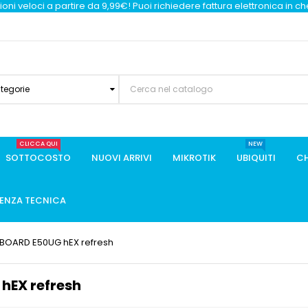
oni veloci a partire da 9,99€! Puoi richiedere fattura elettronica in c
ategorie
CLICCA QUI
NEW
SOTTOCOSTO
NUOVI ARRIVI
MIKROTIK
UBIQUITI
CH
TENZA TECNICA
BOARD E50UG hEX refresh
hEX refresh