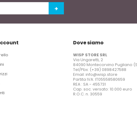
account
Dove siamo
rello
WISP STORE SRL
Via Ungaretti, 2
ini
84090 Montecorvino Pugliano (
Tel/Pbx: (+39) 0898427588
rizzi
Email: info@wisp.store
Partita IVA: IT05558580659
i
REA : SA - 455731
Cap. soc. versato: 10.000 euro
nti
R.O.C. n. 30559