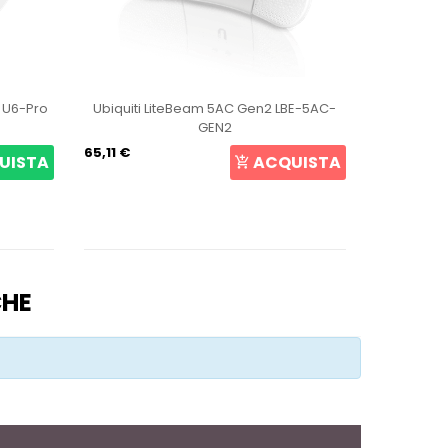
t U6-Pro
Ubiquiti LiteBeam 5AC Gen2 LBE-5AC-
Ubiqui
GEN2
65,11 €
107,27 €
UISTA
ACQUISTA
CHE