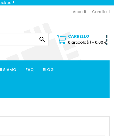
heckout!
Accedi
Carrello
CARRELLO

0 articolo(i)
- 0,00 €
I SIAMO
FAQ
BLOG