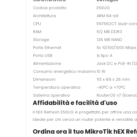
Codice prodotto
E50UG
Architettura
ARM 64-bit
CPU
EN7562CT dual-cor
RAM
512 MB DDR3
Storage
128 MB NAND
Porte Ethernet
5x 10/100/1000 Mbps
Porta USB
1x tipo A
Alimentazione
Jack DC e PoE-IN (1
Consumo energetico massimo
10 W
Dimensioni
113 x 89 x 28 mm
Temperatura operativa
-40°C a +70°C
Sistema operativo
RouterOS v7 (licenza 
Affidabilità e facilità d'uso
Il hEX Refresh E50UG è progettato per offrire una conn
ideale per chi cerca un router potente e versatile 
Ordina ora il tuo MikroTik hEX Re