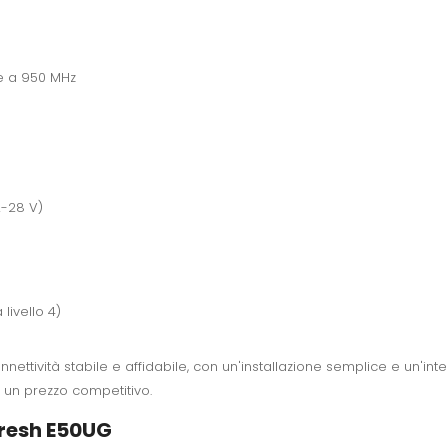
e a 950 MHz
2-28 V)
livello 4)
ettività stabile e affidabile, con un'installazione semplice e un'inte
a un prezzo competitivo.
fresh E50UG