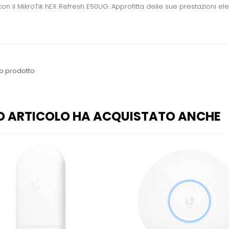
on il MikroTik hEX Refresh E50UG. Approfitta delle sue prestazioni ele
o prodotto
O ARTICOLO HA ACQUISTATO ANCHE