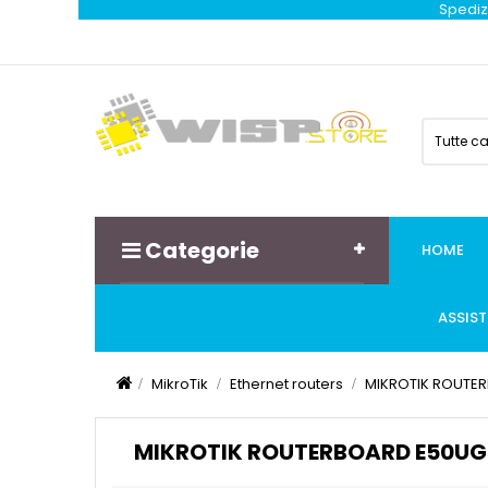
Spedizi
Tutte c
Categorie
HOME
ASSIS
MikroTik
Ethernet routers
MIKROTIK ROUTER
MIKROTIK ROUTERBOARD E50UG 