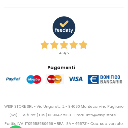
4,9
/5
Pagamenti
WISP STORE SRL - Via Ungaretti, 2 - 84090 Montecorvino Pugliano
(Sa) - Tel/Pbx: (+39) 0898427588 - Email: info@wisp.store -
Partita IVA: IT05558580659 - REA : SA - 455731- Cap. soc. versato: