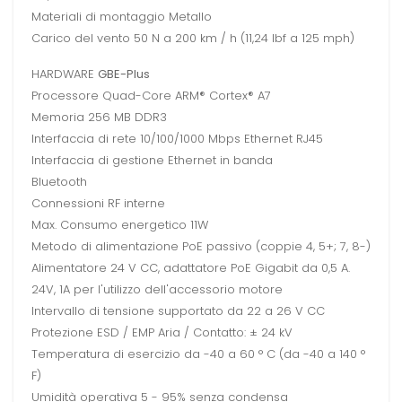
Materiali di montaggio Metallo
Carico del vento 50 N a 200 km / h (11,24 lbf a 125 mph)
HARDWARE
GBE-Plus
Processore Quad-Core ARM® Cortex® A7
Memoria 256 MB DDR3
Interfaccia di rete 10/100/1000 Mbps Ethernet RJ45
Interfaccia di gestione Ethernet in banda
Bluetooth
Connessioni RF interne
Max. Consumo energetico 11W
Metodo di alimentazione PoE passivo (coppie 4, 5+; 7, 8-)
Alimentatore 24 V CC, adattatore PoE Gigabit da 0,5 A.
24V, 1A per l'utilizzo dell'accessorio motore
Intervallo di tensione supportato da 22 a 26 V CC
Protezione ESD / EMP Aria / Contatto: ± 24 kV
Temperatura di esercizio da -40 a 60 ° C (da -40 a 140 °
F)
Umidità operativa 5 - 95% senza condensa