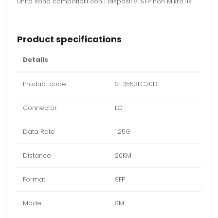
unità sono compatibili con i dispositivi SFP non MikroTik.
Product specifications
Details
Product code
S-3553LC20D
Connector
LC
Data Rate
1.25G
Distance
20KM
Format
SFP
Mode
SM