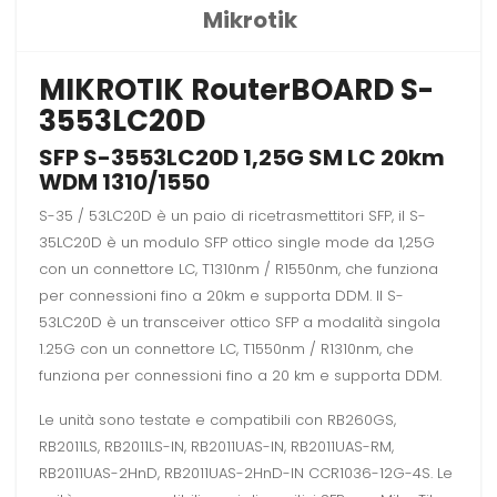
Mikrotik
MIKROTIK RouterBOARD S-
3553LC20D
SFP S-3553LC20D 1,25G SM LC 20km
WDM 1310/1550
S-35 / 53LC20D è un paio di ricetrasmettitori SFP, il S-
35LC20D è un modulo SFP ottico single mode da 1,25G
con un connettore LC, T1310nm / R1550nm, che funziona
per connessioni fino a 20km e supporta DDM. Il S-
53LC20D è un transceiver ottico SFP a modalità singola
1.25G con un connettore LC, T1550nm / R1310nm, che
funziona per connessioni fino a 20 km e supporta DDM.
Le unità sono testate e compatibili con RB260GS,
RB2011LS, RB2011LS-IN, RB2011UAS-IN, RB2011UAS-RM,
RB2011UAS-2HnD, RB2011UAS-2HnD-IN CCR1036-12G-4S. Le