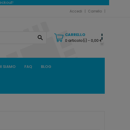
heckout!
Accedi
Carrello
CARRELLO

0 articolo(i)
- 0,00 €
I SIAMO
FAQ
BLOG