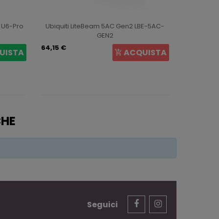
t U6-Pro
Ubiquiti LiteBeam 5AC Gen2 LBE-5AC-
Ubiqui
GEN2
64,15 €
105,69 €
UISTA
ACQUISTA
CHE
Seguici