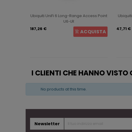
int U6+
Ubiquiti UniFi 6 Long-Range Access Point
Ubiquit
U6-LR
187,26 €
47,71 €
CQUISTA
ACQUISTA
I CLIENTI CHE HANNO VIST
No products at this time.
Newsletter