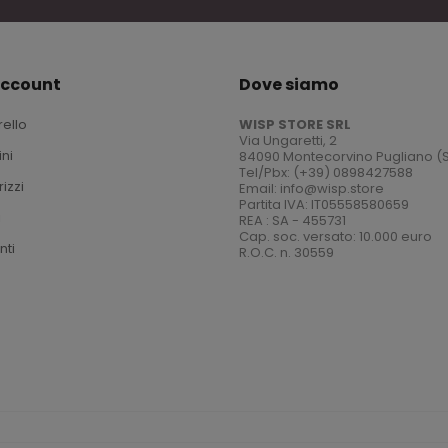
account
Dove siamo
rello
WISP STORE SRL
Via Ungaretti, 2
ini
84090 Montecorvino Pugliano (
Tel/Pbx: (+39) 0898427588
rizzi
Email: info@wisp.store
Partita IVA: IT05558580659
i
REA : SA - 455731
Cap. soc. versato: 10.000 euro
nti
R.O.C. n. 30559