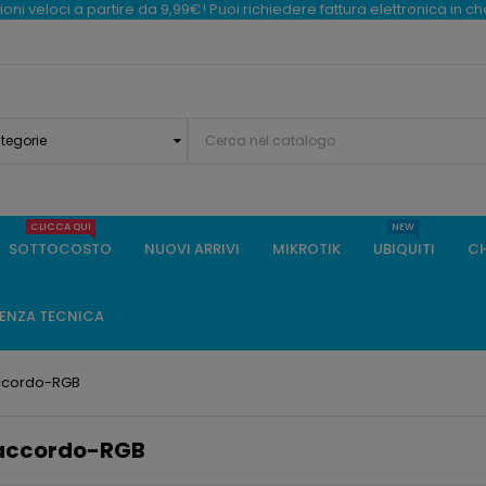
oni veloci a partire da 9,99€! Puoi richiedere fattura elettronica in c
ategorie
CLICCA QUI
NEW
SOTTOCOSTO
NUOVI ARRIVI
MIKROTIK
UBIQUITI
CH
TENZA TECNICA
accordo-RGB
Raccordo-RGB