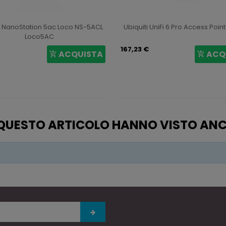
i NanoStation 5ac Loco NS-5ACL
Ubiquiti UniFi 6 Pro Access Poin
Loco5AC
167,23 €
ACQUISTA
ACQ
O QUESTO ARTICOLO HANNO VISTO AN