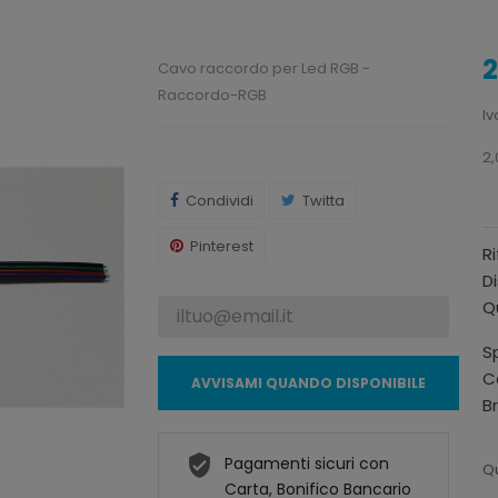
2
Cavo raccordo per Led RGB -
Raccordo-RGB
Iv
2,
Condividi
Twitta
Pinterest
R
Di
Qu
Sp
C
AVVISAMI QUANDO DISPONIBILE
B
Pagamenti sicuri con
Qu
Carta, Bonifico Bancario