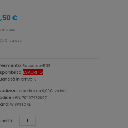
,50 €
a inclusa
05 €
Iva esc.
iferimento:
Raccordo-RGB
sponibilità:
ESAURITO
antità in arrivo:
0
edizioni:
a partire da 9,99€ iva incl.
odice EAN:
701197482067
rand:
WISPSTORE
antità