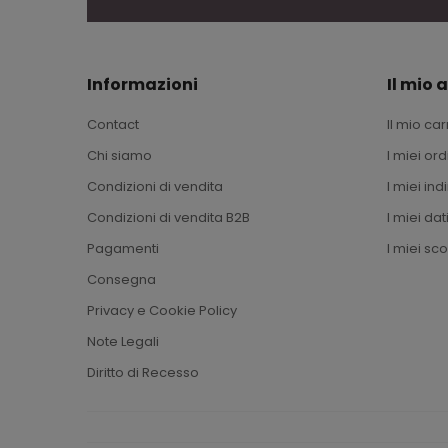
Informazioni
Il mio 
Contact
Il mio car
Chi siamo
I miei ord
Condizioni di vendita
I miei indi
Condizioni di vendita B2B
I miei dat
Pagamenti
I miei sco
Consegna
Privacy e Cookie Policy
Note Legali
Diritto di Recesso