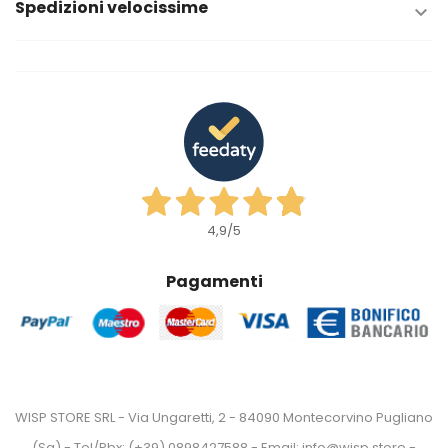
Spedizioni velocissime

4,9
/5
Pagamenti
WISP STORE SRL - Via Ungaretti, 2 - 84090 Montecorvino Pugliano
(Sa) - Tel/Pbx: (+39) 0898427588 - Email: info@wisp.store -