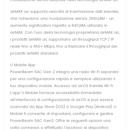
airMAX ac supporta velocità di trasmissione dati elevate,
che richiedono una modulazione densa: 256QAM - un
aumento significativo rispetto a 64QAM, utilizzato in
airMAX. Con l'uso della tecnologia proprietaria airMAX ac,
i prodotti airMAX ac supportano un throughput TCP / IP
reale fino a 450+ Mbps, fino a triplicare il throughput dei
prodotti airMAX standard.
U Mobile App
PowerBeam 5AC Gen 2 integra una radio Wi-Fi separata
per una configurazione rapida e semplice utilizzando il
tuo dispositivo mobile. Accesso ad airOS tramite Wi-Fi
L'app U Mobile fornisce accessibilità immediata
all'interfaccia di configurazione di airOS e può essere
scaricata da App Store (iOS) o Google Play (Android). U
Mobile ti consente di impostare, configurare e gestire
PowerBeam 5AC Gen2. Offre le seguenti opzioni una
volta connesso o effettuato l'accesso al dispositivo: