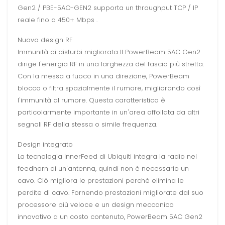
Gen2 / PBE-5AC-GEN2 supporta un throughput TCP / IP
reale fino a 450+ Mbps .
Nuovo design RF
Immunità ai disturbi migliorata Il PowerBeam 5AC Gen2
dirige l'energia RF in una larghezza del fascio più stretta.
Con la messa a fuoco in una direzione, PowerBeam
blocca o filtra spazialmente il rumore, migliorando così
l'immunità al rumore. Questa caratteristica è
particolarmente importante in un'area affollata da altri
segnali RF della stessa o simile frequenza.
Design integrato
La tecnologia InnerFeed di Ubiquiti integra la radio nel
feedhorn di un'antenna, quindi non è necessario un
cavo. Ciò migliora le prestazioni perché elimina le
perdite di cavo. Fornendo prestazioni migliorate dal suo
processore più veloce e un design meccanico
innovativo a un costo contenuto, PowerBeam 5AC Gen2