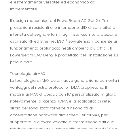
è estremamente versatile ed economico da
implementare.
Il design meccanico del PowerBeam AC Gen2 offre
prestazioni resistenti alle intemperie. LED di sensibilità e
intensità del segnale forniti agli installatori. La protezione
avanzata RF ed Ethernet ESD / sovratensioni consente un
funzionamento prolungato negli ambienti più difficili. Il
PowerBeam 5AC Gen2 è progettato per l'installazione su
palo o palo.
Tecnologia airMAX
La tecnologia airMAX ac di nuova generazione aumenta i
vantaggi del nostro protocollo TDMA proprietario. Il
motore airMAX di Ubiquiti con IC personalizzato migliora
notevolmente la latenza TDMA e la scalabilità di rete. Il
silicio personalizzato fornisce funzionalità di
accelerazione hardware allo scheduler airMAX, per
supportare le elevate velocità di trasmissione dati e la
modulazione densa utilizzate nella tecnologia airMAX ac.