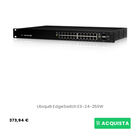
Ubiquiti EdgeSwitch ES-24-250W
373,94 €
ACQUISTA