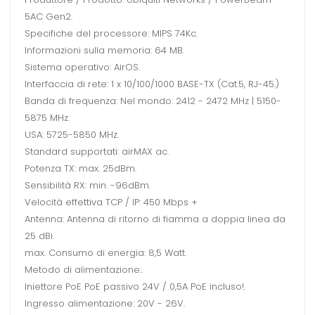
5AC Gen2.
Specifiche del processore: MIPS 74Kc.
Informazioni sulla memoria: 64 MB.
Sistema operativo: AirOS.
Interfaccia di rete: 1 x 10/100/1000 BASE-TX (Cat.5, RJ-45.)
Banda di frequenza: Nel mondo: 2412 - 2472 MHz | 5150-
5875 MHz.
USA: 5725-5850 MHz.
Standard supportati: airMAX ac.
Potenza TX: max. 25dBm.
Sensibilità RX: min. -96dBm.
Velocità effettiva TCP / IP: 450 Mbps +
Antenna: Antenna di ritorno di fiamma a doppia linea da
25 dBi.
max. Consumo di energia: 8,5 Watt.
Metodo di alimentazione:.
Iniettore PoE PoE passivo 24V / 0,5A PoE incluso!.
Ingresso alimentazione: 20V - 26V.