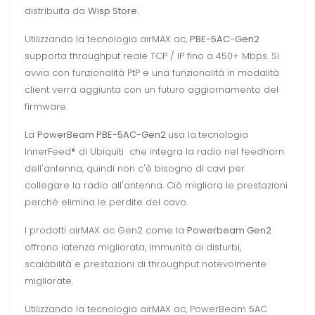
distribuita da
Wisp Store.
Utilizzando la tecnologia airMAX ac,
PBE-5AC-Gen2
supporta throughput reale TCP / IP fino a 450+ Mbps. Si
avvia con funzionalità PtP e una funzionalità in modalità
client verrà aggiunta con un futuro aggiornamento del
firmware.
La
PowerBeam PBE-5AC-Gen2
usa la
tecnologia
InnerFeed® di Ubiquiti che integra la radio nel feedhorn
dell'antenna, quindi non c'è bisogno di cavi per
collegare la radio all'antenna. Ciò migliora le prestazioni
perché elimina le perdite del cavo.
I prodotti airMAX ac Gen2 come la
Powerbeam Gen2
offrono latenza migliorata, immunità ai disturbi,
scalabilità e prestazioni di throughput notevolmente
migliorate.
Utilizzando la tecnologia airMAX ac, PowerBeam 5AC