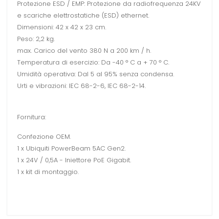
Protezione ESD / EMP: Protezione da radiofrequenza 24KV
e scariche elettrostatiche (ESD) ethernet.
Dimensioni: 42 x 42 x 23 cm.
Peso: 2,2 kg.
max. Carico del vento 380 N a 200 km / h.
Temperatura di esercizio: Da -40 ° C a + 70 ° C.
Umidità operativa: Dal 5 al 95% senza condensa.
Urti e vibrazioni: IEC 68-2-6, IEC 68-2-14.
Fornitura:
Confezione OEM.
1 x Ubiquiti PowerBeam 5AC Gen2.
1 x 24V / 0,5A - Iniettore PoE Gigabit.
1 x kit di montaggio.