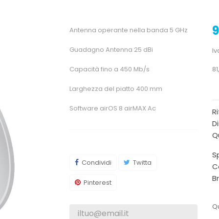
9
Antenna operante nella banda 5 GHz
Guadagno Antenna 25 dBi
Iv
Capacità fino a 450 Mb/s
81
Larghezza del piatto 400 mm
Software airOS 8 airMAX Ac
R
Di
Qu
Sp
Condividi
Twitta
C
B
Pinterest
Qu