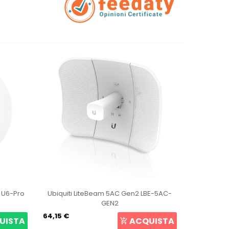
t U6-Pro
Ubiquiti LiteBeam 5AC Gen2 LBE-5AC-
Ubiqui
GEN2
64,15 €
105,69 €
UISTA
ACQUISTA