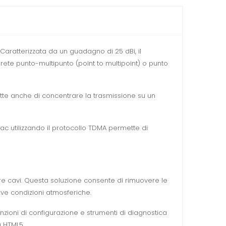
aratterizzata da un guadagno di 25 dBi, il
a rete punto-multipunto (point to multipoint) o punto
tte anche di concentrare la trasmissione su un
 ac utilizzando il protocollo TDMA permette di
sare cavi. Questa soluzione consente di rimuovere le
tive condizioni atmosferiche.
nzioni di configurazione e strumenti di diagnostica
u HTML5.