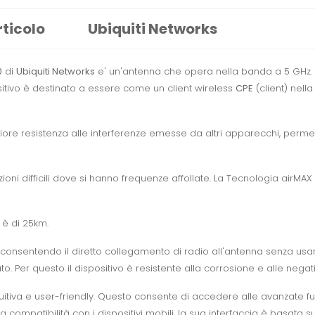
rticolo
Ubiquiti Networks
0
di
Ubiquiti Networks
e' un'antenna che opera nella banda a 5 GHz. C
ositivo è destinato a essere come un client wireless
CPE
(client) nell
ore resistenza alle interferenze emesse da altri apparecchi, perme
ni difficili dove si hanno frequenze affollate. La Tecnologia airMAX
è di 25km.
rFeed consentendo il diretto collegamento di radio all'antenna senza u
to. Per questo il dispositivo è resistente alla corrosione e alle nega
uitiva e user-friendly. Questo consente di accedere alle avanzate fu
 la compatibilità con i dispositivi mobili, la sua interfaccia è basata s