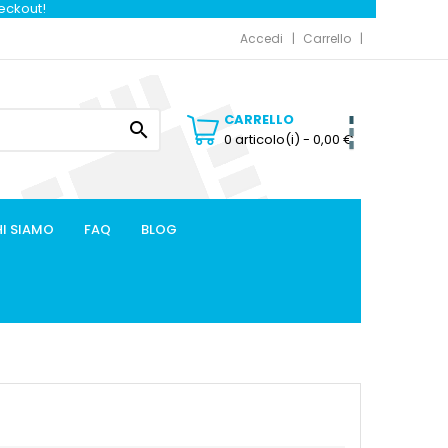
heckout!
Accedi
Carrello
CARRELLO

0 articolo(i)
- 0,00 €
I SIAMO
FAQ
BLOG