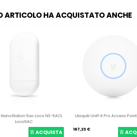
O ARTICOLO HA ACQUISTATO ANCHE
i NanoStation 5ac Loco NS-5ACL
Ubiquiti UniFi 6 Pro Access Poin
Loco5AC
167,23 €
ACQUISTA
ACQ