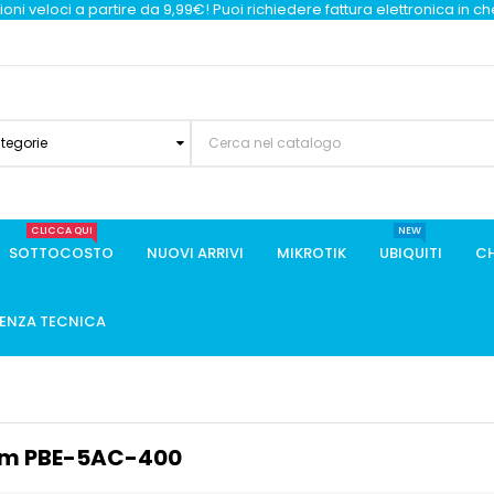
oni veloci a partire da 9,99€! Puoi richiedere fattura elettronica in c
ategorie
CLICCA QUI
NEW
SOTTOCOSTO
NUOVI ARRIVI
MIKROTIK
UBIQUITI
CH
TENZA TECNICA
mm PBE-5AC-400