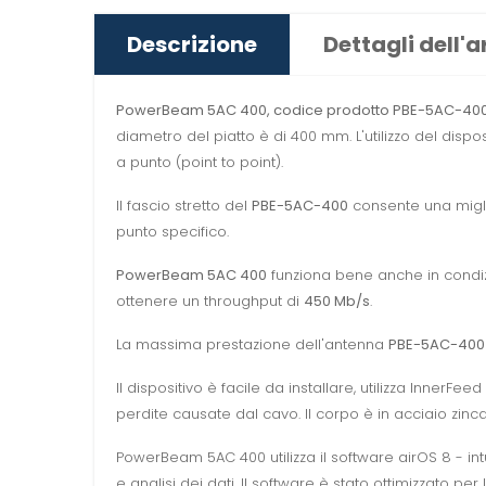
Descrizione
Dettagli dell'a
PowerBeam 5AC 400, codice prodotto PBE-5AC-40
diametro del piatto è di 400 mm. L'utilizzo del disp
a punto (point to point).
Il fascio stretto del
PBE-5AC-400
consente una migli
punto specifico.
PowerBeam 5AC 400
funziona bene anche in condizio
ottenere un throughput di
450 Mb/s
.
La massima prestazione dell'antenna
PBE-5AC-400
Il dispositivo è facile da installare, utilizza Inne
perdite causate dal cavo. Il corpo è in acciaio zinca
PowerBeam 5AC 400 utilizza il software airOS 8 - int
e analisi dei dati. Il software è stato ottimizzato per