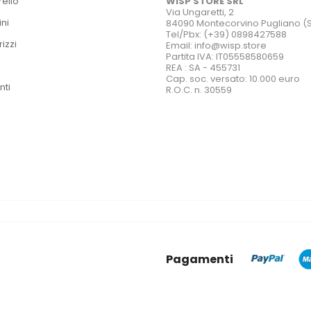
rello
WISP STORE SRL
Via Ungaretti, 2
ini
84090 Montecorvino Pugliano (
Tel/Pbx: (+39) 0898427588
rizzi
Email: info@wisp.store
Partita IVA: IT05558580659
i
REA : SA - 455731
Cap. soc. versato: 10.000 euro
nti
R.O.C. n. 30559
Pagamenti