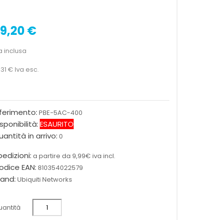
9,20 €
a inclusa
,31 €
Iva esc.
iferimento:
PBE-5AC-400
sponibilità:
ESAURITO
antità in arrivo:
0
edizioni:
a partire da 9,99€ iva incl.
odice EAN:
810354022579
rand:
Ubiquiti Networks
antità