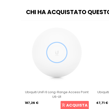
CHI HA ACQUISTATO QUEST
int U6+
Ubiquiti UniFi 6 Long-Range Access Point
Ubiquit
U6-LR
187,26 €
47,71 €
CQUISTA
ACQUISTA