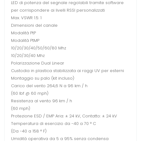
LED di potenza del segnale regolabili tramite software
per corrispondere ai livelli RSSI personalizzati
Max. VSWR 1.5: 1
Dimensioni del canale
Modalità PtP
Modalità PtMP
10/20/30/40/50/60/80 Mhz
10/20/30/40 Mhz
Polarizzazione Dual Linear
Custodia in plastica stabilizzata ai raggi UV per esterni
Montaggio su palo (kit incluso)
Carico del vento 264,6 N a 96 km / h
(60 lbf @ 60 mph)
Resistenza al vento 96 km / h
(60 mph)
Protezione ESD / EMP Aria: ± 24 kV, Contatto: ± 24 kV
Temperatura di esercizio da -40 a 70 ° C
(Da -40 a 158 ° F)
Umidità operativa da 5 a 95% senza condensa