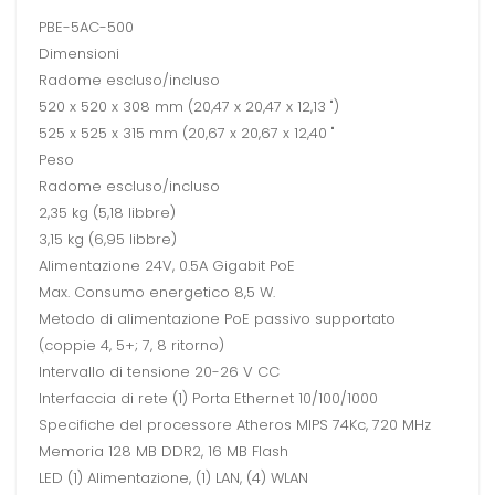
PBE-5AC-500
Dimensioni
Radome escluso/incluso
520 x 520 x 308 mm (20,47 x 20,47 x 12,13 ")
525 x 525 x 315 mm (20,67 x 20,67 x 12,40 "
Peso
Radome escluso/incluso
2,35 kg (5,18 libbre)
3,15 kg (6,95 libbre)
Alimentazione 24V, 0.5A Gigabit PoE
Max. Consumo energetico 8,5 W.
Metodo di alimentazione PoE passivo supportato
(coppie 4, 5+; 7, 8 ritorno)
Intervallo di tensione 20-26 V CC
Interfaccia di rete (1) Porta Ethernet 10/100/1000
Specifiche del processore Atheros MIPS 74Kc, 720 MHz
Memoria 128 MB DDR2, 16 MB Flash
LED (1) Alimentazione, (1) LAN, (4) WLAN