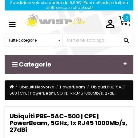
Spedizioni veloci a partire da 9,99€! Puoi richiedere fattura
elettronica in checkout!
0

Navigazione
☰
Toggle

Tutte categorie
Categorie
Ubiquiti Networks
PowerBeam
Ubiquiti PBE-5AC-
500 | CPE | PowerBeam, 5GHz, 1x RJ45 1000Mb/s, 27dBi
Ubiquiti PBE-5AC-500 | CPE |
PowerBeam, 5GHz, 1x RJ45 1000Mb/s,
27dBi