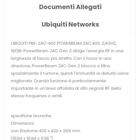
Documenti Allegati
Ubiquiti Networks
UBIQUITI PBE-2AC-400 POWERBEAM 2AC 400, 2,4GHZ,
18DBI. PowerBeam 2AC Gen 2 dirige l'energia RF in una
larghezza di fascio più stretta. Con il focus in una
direzione, PowerBeam 2AC Gen 2 blocca o filtra
spazialmente il rumore, quindi l'immunità ai disturbi viene
migliorata. Questa funzione è particolarmente
importante in un'area affollata di altri segnali RF della
stessa frequenza o simili.
specifiche tecniche:
Dimensioni
con Radome 420 x 420 x 289 mm
(16,54 x 16,54 x 11,38 ")