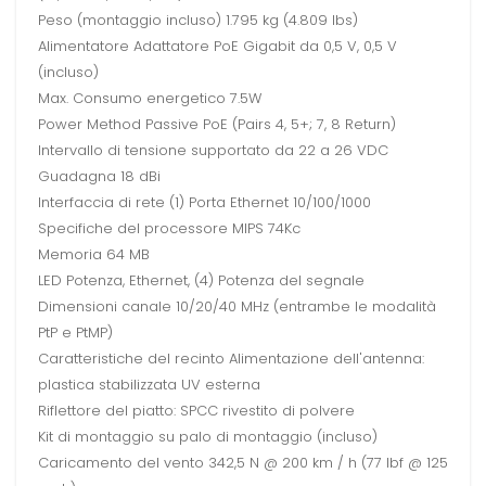
Peso (montaggio incluso) 1.795 kg (4.809 lbs)
Alimentatore Adattatore PoE Gigabit da 0,5 V, 0,5 V
(incluso)
Max. Consumo energetico 7.5W
Power Method Passive PoE (Pairs 4, 5+; 7, 8 Return)
Intervallo di tensione supportato da 22 a 26 VDC
Guadagna 18 dBi
Interfaccia di rete (1) Porta Ethernet 10/100/1000
Specifiche del processore MIPS 74Kc
Memoria 64 MB
LED Potenza, Ethernet, (4) Potenza del segnale
Dimensioni canale 10/20/40 MHz (entrambe le modalità
PtP e PtMP)
Caratteristiche del recinto Alimentazione dell'antenna:
plastica stabilizzata UV esterna
Riflettore del piatto: SPCC rivestito di polvere
Kit di montaggio su palo di montaggio (incluso)
Caricamento del vento 342,5 N @ 200 km / h (77 lbf @ 125