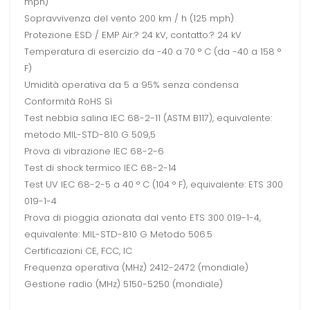
mph)
Sopravvivenza del vento 200 km / h (125 mph)
Protezione ESD / EMP Air:? 24 kV, contatto:? 24 kV
Temperatura di esercizio da -40 a 70 ° C (da -40 a 158 °
F)
Umidità operativa da 5 a 95% senza condensa
Conformità RoHS Sì
Test nebbia salina IEC 68-2-11 (ASTM B117), equivalente:
metodo MIL-STD-810 G 509,5
Prova di vibrazione IEC 68-2-6
Test di shock termico IEC 68-2-14
Test UV IEC 68-2-5 a 40 ° C (104 ° F), equivalente: ETS 300
019-1-4
Prova di pioggia azionata dal vento ETS 300 019-1-4,
equivalente: MIL-STD-810 G Metodo 506.5
Certificazioni CE, FCC, IC
Frequenza operativa (MHz) 2412-2472 (mondiale)
Gestione radio (MHz) 5150-5250 (mondiale)