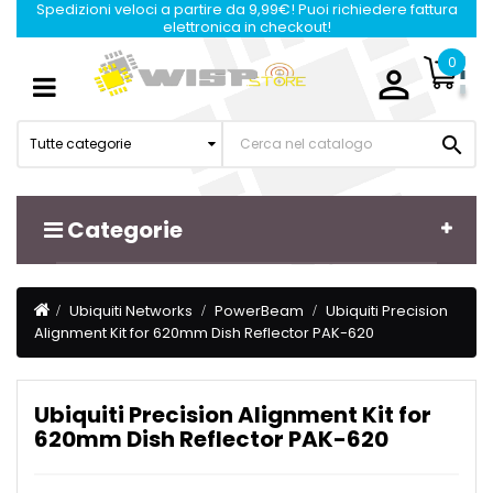
Spedizioni veloci a partire da 9,99€! Puoi richiedere fattura
elettronica in checkout!
0

Navigazione
☰
Toggle

Tutte categorie
Categorie
Ubiquiti Networks
PowerBeam
Ubiquiti Precision
Alignment Kit for 620mm Dish Reflector PAK-620
Ubiquiti Precision Alignment Kit for
620mm Dish Reflector PAK-620