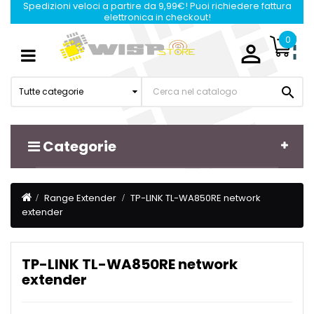
Spedizioni veloci a partire da 9,99€! Puoi richiedere fattura
elettronica in checkout!
0

Navigazione
☰
Toggle

Tutte categorie
Categorie
Range Extender
TP-LINK TL-WA850RE network
extender
TP-LINK TL-WA850RE network
extender