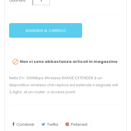
Quantità
AGGIUNGI AL CARRELLO

Non ci sono abbastanza articoli in magazzino
Netis E1+ 300Mbps Wireless RANGE EXTENDER è un
dispositivo wireless che replica ed estende il segnale wifi
2,4ghz di un router o access point.
Condividi
Twitta
Pinterest