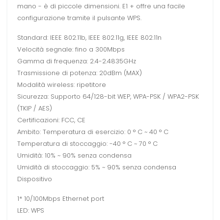
mano - è di piccole dimensioni. E1 + offre una facile
configurazione tramite il pulsante WPS.
Standard: IEEE 802.11b, IEEE 802.11g, IEEE 802.11n
Velocità segnale: fino a 300Mbps
Gamma di frequenza: 2.4-2.4835GHz
Trasmissione di potenza: 20dBm (MAX)
Modalità wireless: ripetitore
Sicurezza: Supporto 64/128-bit WEP, WPA-PSK / WPA2-PSK
(TKIP / AES)
Certificazioni: FCC, CE
Ambito: Temperatura di esercizio: 0 ° C ~ 40 ° C
Temperatura di stoccaggio: -40 ° C ~ 70 ° C
Umidità: 10% ~ 90% senza condensa
Umidità di stoccaggio: 5% ~ 90% senza condensa
Dispositivo
1* 10/100Mbps Ethernet port
LED: WPS