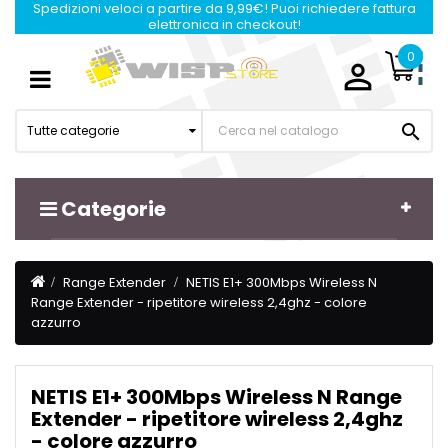
Spedizioni veloci a partire da 9,99€! Puoi richiedere fattura
elettronica in checkout!
0

Navigazione
☰
Toggle

Tutte categorie
Categorie
Range Extender
NETIS E1+ 300Mbps Wireless N
Range Extender - ripetitore wireless 2,4ghz - colore
azzurro
NETIS E1+ 300Mbps Wireless N Range
Extender - ripetitore wireless 2,4ghz
- colore azzurro