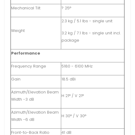
Mechanical Tilt
? 25°
2.3 kg / 5.1 lbs - single unit
Weight
3.2 kg / 7.1 lbs - single unit incl.
package
Performance
Frequency Range
5180 - 6100 MHz
Gain
18.5 dBi
Azimuth/Elevation Beam
H 21° / V 21°
Width -3 dB
Azimuth/Elevation Beam
H 30° / V 30°
Width -6 dB
Front-to-Back Ratio
41 dB