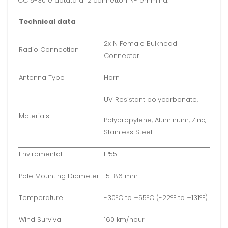
CC 5-30 è dotata di 2 connettori N-femmina.
Technical data
2x N Female Bulkhead
Radio Connection
Connector
Antenna Type
Horn
UV Resistant polycarbonate,
Materials
Polypropylene, Aluminium, Zinc,
Stainless Steel
Enviromental
IP55
Pole Mounting Diameter
15-86 mm
Temperature
-30°C to +55°C (-22°F to +131°F)
Wind Survival
160 km/hour