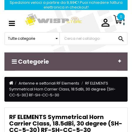
Spedizioni veloci a partire da 9,99€! Puoi richiedere fattura
elettronica in checkout!
0

Navigazione
☰
Toggle

Tutte categorie
Categorie
Antenne e settoriali RF Elements
RF ELEMENTS
Symmetrical Horn Carrier Class, 18.5dBi, 30 degree (SH-
CC-5-30) RF-SH-CC-5-30
RF ELEMENTS Symmetrical Horn
Carrier Class, 18.5dBi, 30 degree (SH-
CC-5-30) RF-SH-CC-5-30