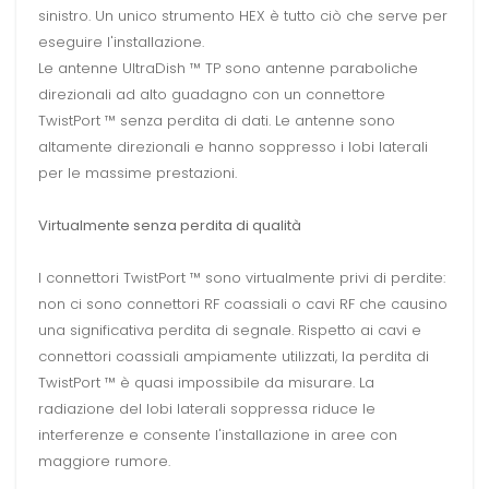
sinistro.
Un unico strumento HEX è tutto ciò che serve per
eseguire l'installazione.
Le antenne UltraDish ™ TP sono antenne paraboliche
direzionali ad alto guadagno con un connettore
TwistPort ™ senza perdita di dati.
Le antenne sono
altamente direzionali e hanno soppresso i lobi laterali
per le massime prestazioni.
Virtualmente senza perdita di qualità
I connettori TwistPort ™ sono virtualmente privi di perdite:
non ci sono connettori RF coassiali o cavi RF che causino
una significativa perdita di segnale.
Rispetto ai cavi e
connettori coassiali ampiamente utilizzati, la perdita di
TwistPort ™ è quasi impossibile da misurare.
La
radiazione del lobi laterali soppressa riduce le
interferenze e consente l'installazione in aree con
maggiore rumore.