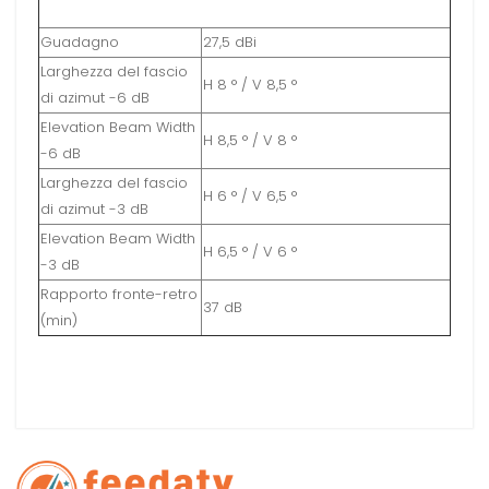
Guadagno
27,5 dBi
Larghezza del fascio
H 8 ° / V 8,5 °
di azimut -6 dB
Elevation Beam Width
H 8,5 ° / V 8 °
-6 dB
Larghezza del fascio
H 6 ° / V 6,5 °
di azimut -3 dB
Elevation Beam Width
H 6,5 ° / V 6 °
-3 dB
Rapporto fronte-retro
37 dB
(min)