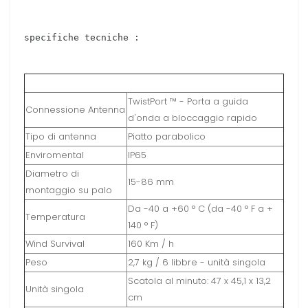
specifiche tecniche :
TwistPort ™ - Porta a guida
Connessione Antenna
d'onda a bloccaggio rapido
Tipo di antenna
Piatto parabolico
Enviromental
IP65
Diametro di
15-86 mm
montaggio su palo
Da -40 a +60 ° C (da -40 ° F a +
Temperatura
140 ° F)
Wind Survival
160 Km / h
Peso
2,7 kg / 6 libbre - unità singola
Scatola al minuto: 47 x 45,1 x 13,2
Unità singola
cm