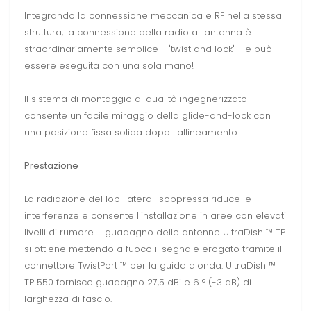
Integrando la connessione meccanica e RF nella stessa
struttura, la connessione della radio all'antenna è
straordinariamente semplice - "twist and lock" - e può
essere eseguita con una sola mano!
Il sistema di montaggio di qualità ingegnerizzato
consente un facile miraggio della glide-and-lock con
una posizione fissa solida dopo l'allineamento.
Prestazione
La radiazione del lobi laterali soppressa riduce le
interferenze e consente l'installazione in aree con elevati
livelli di rumore.
Il guadagno delle antenne UltraDish ™ TP
si ottiene mettendo a fuoco il segnale erogato tramite il
connettore TwistPort ™ per la guida d'onda.
UltraDish ™
TP 550 fornisce guadagno 27,5 dBi e 6 ° (-3 dB) di
larghezza di fascio.